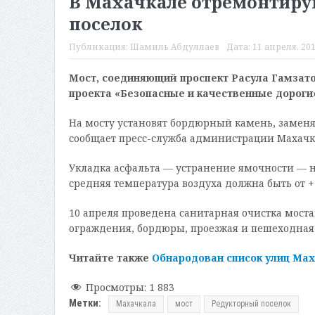
В Махачкале отремонтиру
поселок
Публикация:
Шамиль Абдуллаев
Дата:
11 апреля, 201
Мост, соединяющий проспект Расула Гамзато
проекта «Безопасные и качественные дороги
На мосту установят бордюрный камень, заменя
сообщает пресс-служба администрации Махачк
Укладка асфальта — устранение ямочности — н
средняя температура воздуха должна быть от +1
10 апреля проведена санитарная очистка мо
ограждения, бордюры, проезжая и пешеходная 
Читайте также
Обнародован список улиц Мах
Просмотры:
1 883
Метки:
Махачкала
мост
Редукторный поселок