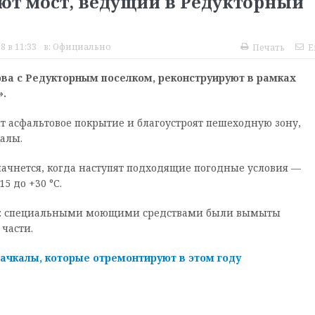
ют мост, ведущий в Редукторный
8 в 11:33
в:
Официально
Печать
E
ва с Редукторным поселком, реконструируют в рамках
».
т асфальтовое покрытие и благоустроят пешеходную зону,
алы.
ачнется, когда наступят подходящие погодные условия —
5 до +30 °С.
ста: специальными моющими средствами были вымыты
части.
ачкалы, которые отремонтируют в этом году