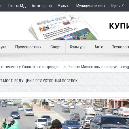
но
Газета МД
Антитеррор
Музыка
Муниципалитеты
Герои Z
ука
Происшествия
Спорт
Культура
Авто
Технолог
гского водопада
Власти Махачкалы планирует внедрить новую систем
Т МОСТ, ВЕДУЩИЙ В РЕДУКТОРНЫЙ ПОСЕЛОК