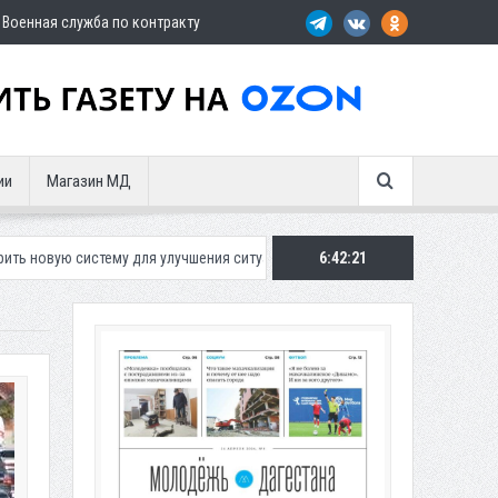
Военная служба по контракту
ии
Магазин МД
у для улучшения ситуации с парковками
Махачкалинское «Динамо» п
6:42:23