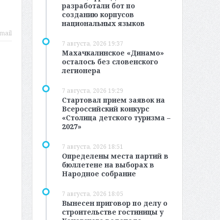
разработали бот по
созданию корпусов
национальных языков
mail
7 августа, 2026 19:37
Махачкалинское «Динамо»
осталось без словенского
легионера
7 августа, 2026 19:29
Стартовал прием заявок на
Всероссийский конкурс
«Столица детского туризма –
2027»
7 августа, 2026 18:51
Определены места партий в
бюллетене на выборах в
Народное собрание
7 августа, 2026 18:05
Вынесен приговор по делу о
строительстве гостиницы у