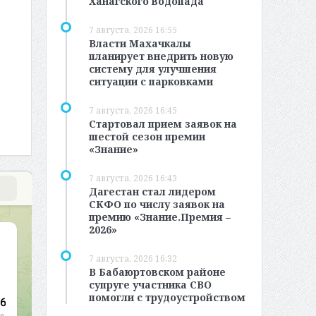
Ханагского водопада
7 августа, 2026 16:55
Власти Махачкалы
планирует внедрить новую
систему для улучшения
ситуации с парковками
7 августа, 2026 16:45
Стартовал прием заявок на
шестой сезон премии
«Знание»
7 августа, 2026 16:43
Дагестан стал лидером
СКФО по числу заявок на
премию «Знание.Премия –
2026»
7 августа, 2026 16:32
В Бабаюртовском районе
супруге участника СВО
помогли с трудоустройством