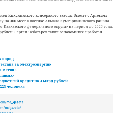
цией Кикунинского консервного завода. Вместе с Артемом
 на 400 мест в поселке Алмало Кумторкалинского района.
о-Кавказского федерального округа» на период до 2025 года.
рублей. Сергей Чеботарев также ознакомился с работой
х пород
гестана за электроэнергию
а месяца
тливых»
юджетный кредит на 4 млрд рублей
223 человека
.com/md_gazeta
com/mdgazeta/