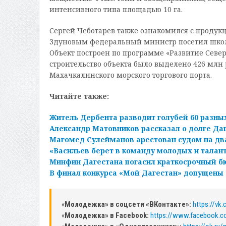
интенсивного типа площадью 10 га.
Сергей Чеботарев также ознакомился с продук
Здуновым федеральный министр посетил школу
Объект построен по программе «Развитие Север
строительство объекта было выделено 426 млн 
Махачкалинского морского торгового порта.
Читайте также:
Житель Дербента разводит голубей 60 разны
Александр Матовников рассказал о долге Да
Магомед Сулейманов арестован судом на дв
«Васильев берет в команду молодых и талан
Минфин Дагестана погасил краткосрочный б
В финал конкурса «Мой Дагестан» допущены 
«
Молодежка» в соцсети «ВКонтакте»:
https://vk
«
Молодежка» в Facebook:
https://www.facebook.