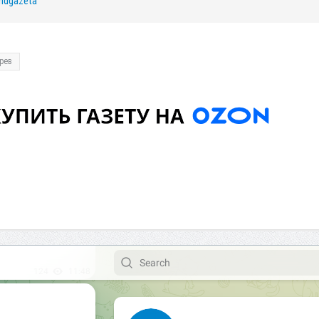
/mdgazeta
рев