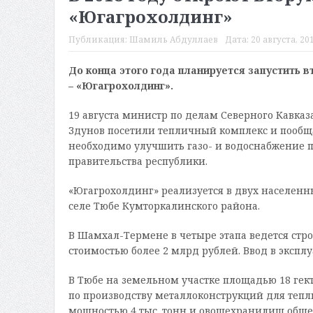
«Югагрохолдинг»
Публикация:
Шамиль Абдуллаев
Дата:
20 августа, 201
До конца этого года планируется запустить 
– «Югагрохолдинг».
19 августа министр по делам Северного Кавка
Здунов посетили тепличный комплекс и пообщ
необходимо улучшить газо- и водоснабжение 
правительства республики.
«Югагрохолдинг» реализуется в двух населенн
селе Тюбе Кумторкалинского района.
В Шамхал-Термене в четыре этапа ведется стро
стоимостью более 2 млрд рублей. Ввод в экспл
В Тюбе на земельном участке площадью 18 гект
по производству металлоконструкций для тепл
мощностью 4 тыс. тонн и овощехранилищ общей