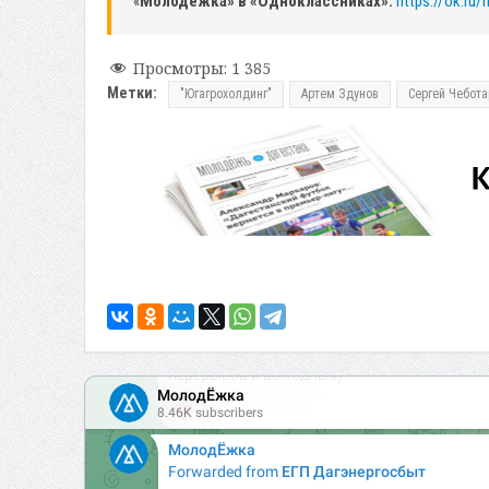
«
Молодежка» в «Одноклассниках»:
https://ok.ru
Просмотры:
1 385
Метки:
"Югагрохолдинг"
Артем Здунов
Сергей Чебота