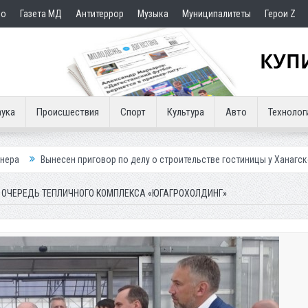
но
Газета МД
Антитеррор
Музыка
Муниципалитеты
Герои Z
ука
Происшествия
Спорт
Культура
Авто
Технолог
 приговор по делу о строительстве гостиницы у Ханагского водопада
Ю ОЧЕРЕДЬ ТЕПЛИЧНОГО КОМПЛЕКСА «ЮГАГРОХОЛДИНГ»