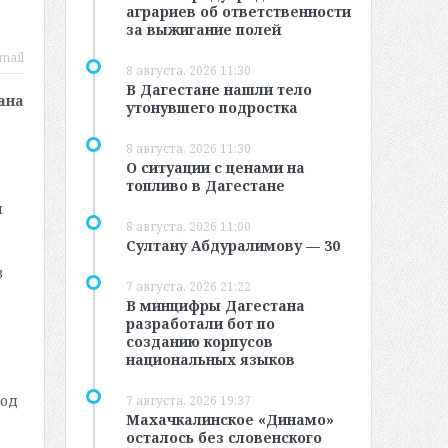
аграриев об ответственности
за выжигание полей
mail
8 августа, 2026 11:30
В Дагестане нашли тело
ана
утонувшего подростка
8 августа, 2026 11:30
О ситуации с ценами на
топливо в Дагестане
и
8 августа, 2026 11:00
Султану Абдуралимову — 30
в
7 августа, 2026 21:22
В минцифры Дагестана
разработали бот по
созданию корпусов
национальных языков
вод
7 августа, 2026 19:37
Махачкалинское «Динамо»
осталось без словенского