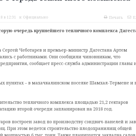
8 в 12:31
в:
Официально
Печать
E
вторую очередь крупнейшего тепличного комплекса Дагест
за Сергей Чеботарев и премьер-министр Дагестана Артем
ались с работниками. Они сообщили чиновникам, что
предприятия, сообщает пресс-служба администрации главы 
ых пунктах – в махачкалинском поселке Шамхал-Термене и 
ительство тепличного комплекса площадью 21,2 гектаров
уатацию второй очереди запланирован на 2018 год.
аров построен завод по производству сэндвич-панелей и за
иц. При этом ведется строительство плодохранилищ общей
 мощностью 6 тыс. тонн. Также планируется закладка садов