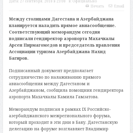
Дата:
27 сентября, 2018 в 23:08
в:
Официально
Печать
Email
Между столицами Дагестана и Азербайджана
планируется наладить прямое авиасообщение.
Соответствующий меморандум сегодня
подписали гендиректор аэропорта Махачкалы
Арсен Пирмагомедов и председатель правления
Ассоциации туризма Азербайджана Нахид
Багиров.
Подписанный документ предполагает
сотрудничество по налаживанию прямого
авиасообщения между Дагестаном и
Азербайджаном, сообщила помощник гендиректора
аэропорта Махачкалы Камила Гамзатова.
Меморандум подписан в рамках IX Российско-
азербайджанского межрегионального форума,
который проходит в эти дни в Баку. Дагестанскую
делегацию на форуме возглавляет Владимир