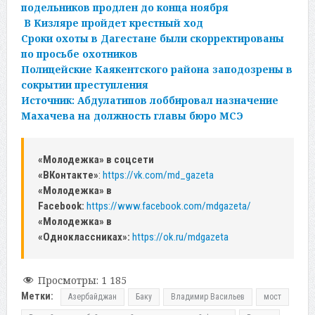
подельников продлен до конца ноября
В Кизляре пройдет крестный ход
Сроки охоты в Дагестане были скорректированы
по просьбе охотников
Полицейские Каякентского района заподозрены в
сокрытии преступления
Источник: Абдулатипов лоббировал назначение
Махачева на должность главы бюро МСЭ
«Молодежка» в соцсети
«ВКонтакте»
:
https://vk.com/md_gazeta
«Молодежка» в
Facebook:
https://www.facebook.com/mdgazeta/
«Молодежка» в
«Одноклассниках»:
https://ok.ru/mdgazeta
Просмотры:
1 185
Метки:
Азербайджан
Баку
Владимир Васильев
мост