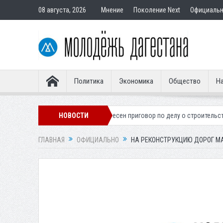
08 августа, 2026
Мнение
Поколение Next
Официаль
Политика
Экономика
Общество
На
го легионера
Вынесен приговор по делу о строительстве гостиницы 
НОВОСТИ
ГЛАВНАЯ
ОФИЦИАЛЬНО
НА РЕКОНСТРУКЦИЮ ДОРОГ МА