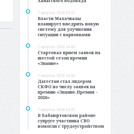
Ханагского водопада
7 августа, 2026 16:55
Власти Махачкалы
планирует внедрить новую
систему для улучшения
ситуации с парковками
7 августа, 2026 16:45
Стартовал прием заявок на
шестой сезон премии
«Знание»
7 августа, 2026 16:43
Дагестан стал лидером
СКФО по числу заявок на
премию «Знание.Премия –
2026»
7 августа, 2026 16:32
В Бабаюртовском районе
супруге участника СВО
помогли с трудоустройством