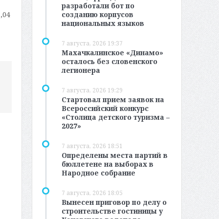
разработали бот по
созданию корпусов
,04
национальных языков
7 августа, 2026 19:37
Махачкалинское «Динамо»
осталось без словенского
легионера
7 августа, 2026 19:29
Стартовал прием заявок на
Всероссийский конкурс
«Столица детского туризма –
2027»
7 августа, 2026 18:51
Определены места партий в
бюллетене на выборах в
Народное собрание
7 августа, 2026 18:05
Вынесен приговор по делу о
строительстве гостиницы у