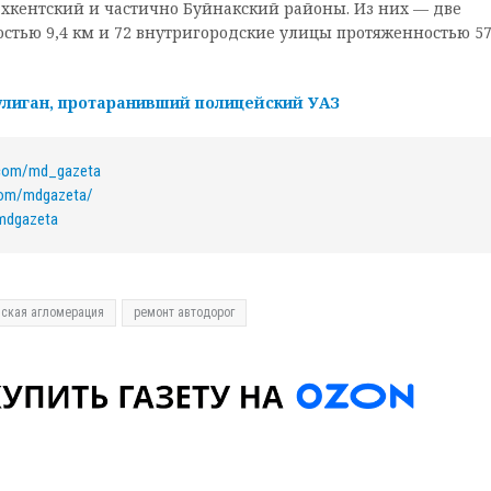
хкентский и частично Буйнакский районы. Из них — две
стью 9,4 км и 72 внутригородские улицы протяженностью 57
лиган, протаранивший полицейский УАЗ
.com/md_gazeta
com/mdgazeta/
/mdgazeta
ская агломерация
ремонт автодорог