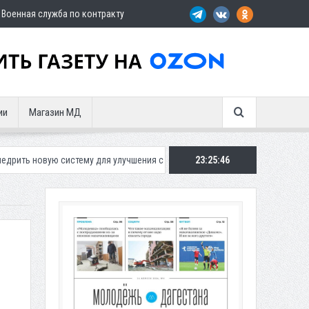
Военная служба по контракту
ии
Магазин МД
истему для улучшения ситуации с парковками
23:25:47
Махачкалинское «Дина