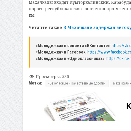
Махачкалы входят Кумторкалинский, Карабуда
дороги республиканского значения протяженно
км.
Читайте также
В Махачкале задержан автоху
«Молодежка» в соцсети «ВКонтакте»
:
https://vk
«Молодежка» в Facebook:
https://www.facebook.
«Молодежка» в «Одноклассниках»:
https://ok.ru
Просмотры:
586
Метки:
«Безопасные и качественные дороги»
махачкалин