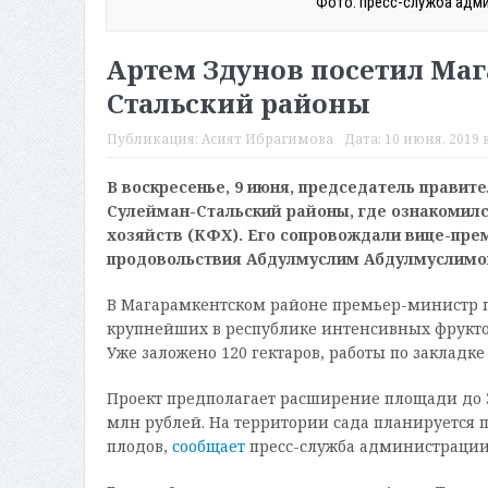
Фото: пресс-служба адми
Артем Здунов посетил Маг
Стальский районы
Публикация:
Асият Ибрагимова
Дата:
10 июня, 2019 в
В воскресенье, 9 июня, председатель правит
Сулейман-Стальский районы, где ознакомилс
хозяйств (КФХ). Его сопровождали вице-прем
продовольствия Абдулмуслим Абдулмуслимов
В Магарамкентском районе премьер-министр по
крупнейших в республике интенсивных фруктов
Уже заложено 120 гектаров, работы по закладк
Проект предполагает расширение площади до 3
млн рублей. На территории сада планируется 
плодов,
сообщает
пресс-служба администрации 