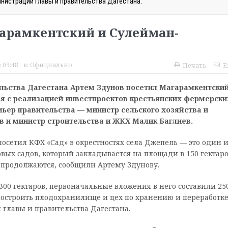
нистрации главы и правительства Дагестана.
арамкентский и Сулейман-
 09:48
в:
Официально
Печать
E
ельства Дагестана Артем Здунов посетил Магарамкентский
я с реализацией инвестпроектов крестьянских фермерски
ьер правительства — министр сельского хозяйства и
 и министр строительства и ЖКХ Малик Баглиев.
сетил КФХ «Сад» в окрестностях села Джепель — это один и
ых садов, который закладывается на площади в 150 гектаро
е продолжаются, сообщили Артему Здунову.
00 гектаров, первоначальные вложения в него составили 25
построить плодохранилище и цех по хранению и переработк
главы и правительства Дагестана.