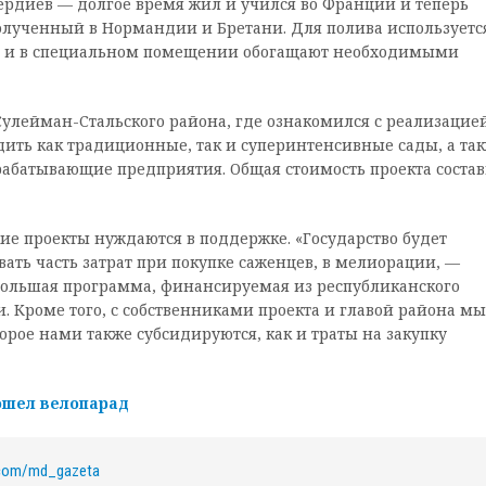
рдиев — долгое время жил и учился во Франции и теперь
олученный в Нормандии и Бретани. Для полива используетс
ют и в специальном помещении обогащают необходимыми
Сулейман-Стальского района, где ознакомился с реализацие
одить как традиционные, так и суперинтенсивные сады, а та
абатывающие предприятия. Общая стоимость проекта состав
ие проекты нуждаются в поддержке. «Государство будет
вать часть затрат при покупке саженцев, в мелиорации, —
с большая программа, финансируемая из республиканского
Кроме того, с собственниками проекта и главой района мы
орое нами также субсидируются, как и траты на закупку
ошел велопарад
.com/md_gazeta