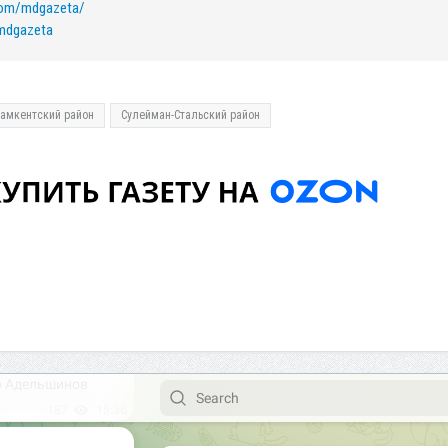
com/mdgazeta/
/mdgazeta
амкентский район
Сулейман-Стальский район