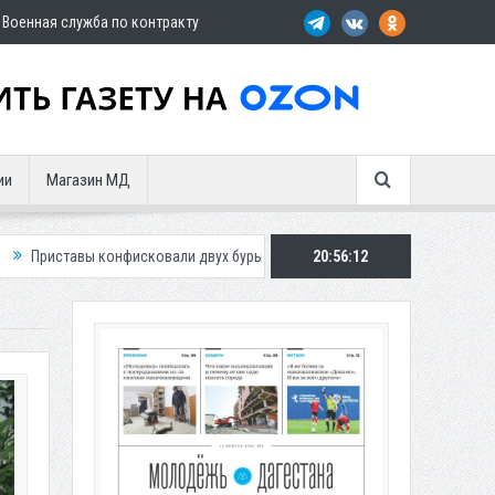
Военная служба по контракту
ии
Магазин МД
исковали двух бурых медведей у жителя Дагестана
20:56:14
Роспотребнадзор