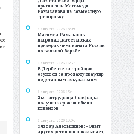
Дагестанские борцы
пригласили Магомеда
я
Рамазанова на совместную
тренировку
6 августа, 2026 18:09
й
Магомед Рамазанов
наградил дагестанских
кже
призеров чемпионата России
ит
по вольной борьбе
6 августа, 2026 16:57
В Дербенте застройщик
осужден за продажу квартир
подставным покупателям
6 августа, 2026 15:41
Экс-сотрудница Соцфонда
получила срок за обман
клиентов
6 августа, 2026 15:04
Эльдар Адельшинов: «Опыт
других регионов показывает,