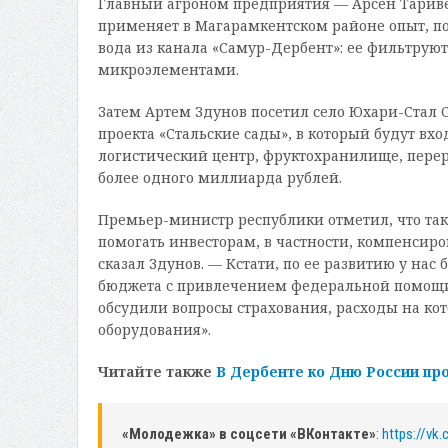
Главный агроном предприятия — Арсен Тариве
применяет в Магарамкентском районе опыт, п
вода из канала «Самур-Дербент»: ее фильтру
микроэлементами.
Затем Артем Здунов посетил село Юхари-Стал 
проекта «Стальские сады», в который будут вх
логистический центр, фруктохранилище, перер
более одного миллиарда рублей.
Премьер-министр республики отметил, что так
помогать инвесторам, в частности, компенсиро
сказал Здунов. — Кстати, по ее развитию у на
бюджета с привлечением федеральной помощи. 
обсудили вопросы страхования, расходы на кот
оборудования».
Читайте также
В Дербенте ко Дню России пр
«Молодежка» в соцсети «ВКонтакте»
:
https://vk