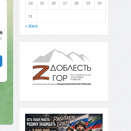
24
25
26
27
28
29
30
31
« Июл