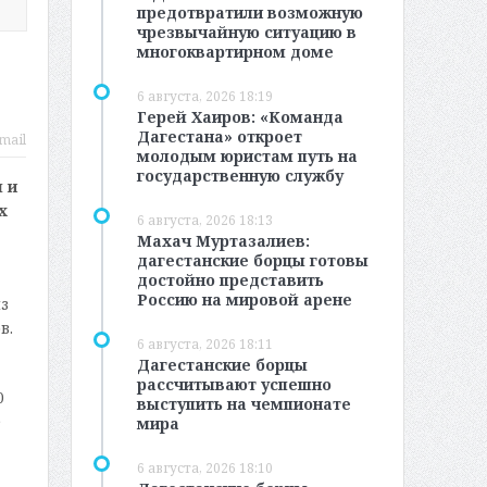
предотвратили возможную
чрезвычайную ситуацию в
многоквартирном доме
6 августа, 2026 18:19
Герей Хаиров: «Команда
Дагестана» откроет
mail
молодым юристам путь на
государственную службу
 и
х
6 августа, 2026 18:13
Махач Муртазалиев:
дагестанские борцы готовы
достойно представить
Россию на мировой арене
з
в.
6 августа, 2026 18:11
Дагестанские борцы
рассчитывают успешно
0
выступить на чемпионате
е
мира
6 августа, 2026 18:10