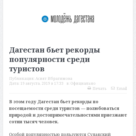
Дагестан бьет рекорды
популярности среди
туристов
Публикация:
Асият Ибрагимова
Дата:
19 августа, 2019 в 17:33
в:
Официально
Печать
Email
В этом году Дагестан бьет рекорды по
посещаемости среди туристов — полюбоваться
природой и достопримечательностями приезжают
сотни тысяч человек.
Особой популярностью пользуются Сулакский