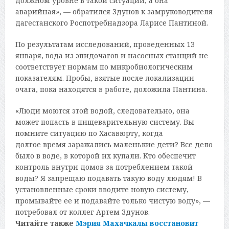
должном уровне в такой ситуации, а она
аварийная», — обратился Здунов к замруководителя
дагестанского Роспотребнадзора Ларисе Пантиной.
По результатам исследований, проведенных 13
января, вода из эпидочагов и насосных станций не
соответствует нормам по микробиологическим
показателям. Пробы, взятые после локализации
очага, пока находятся в работе, доложила Пантина.
«Люди моются этой водой, следовательно, она
может попасть в пищеварительную систему. Вы
помните ситуацию по Хасавюрту, когда
долгое время заражались маленькие дети? Все дело
было в воде, в которой их купали. Кто обеспечит
контроль внутри домов за потреблением такой
воды? Я запрещаю подавать такую воду людям! В
установленные сроки вводите новую систему,
промывайте ее и подавайте только чистую воду», —
потребовал от коллег Артем Здунов.
Читайте также
Мэрия Махачкалы восстановит