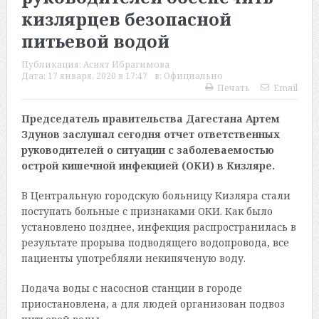
кизлярцев безопасной
питьевой водой
Публикация:
Асият Ибрагимова
Дата:
17 января, 2020 в 17:47
в:
Официально
Печать
Email
Председатель правительства Дагестана Артем
Здунов заслушал сегодня отчет ответственных
руководителей о ситуации с заболеваемостью
острой кишечной инфекцией (ОКИ) в Кизляре.
В Центральную городскую больницу Кизляра стали
поступать больные с признаками ОКИ. Как было
установлено позднее, инфекция распространилась в
результате прорыва подводящего водопровода, все
пациенты употребляли некипяченую воду.
Подача воды с насосной станции в городе
приостановлена, а для людей организован подвоз