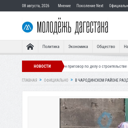
08 августа, 2026
Мнение
Поколение Next
Официаль
Политика
Экономика
Общество
На
ионера
Вынесен приговор по делу о строительстве гостиницы у Хана
НОВОСТИ
ГЛАВНАЯ
ОФИЦИАЛЬНО
В ЧАРОДИНСКОМ РАЙОНЕ РА