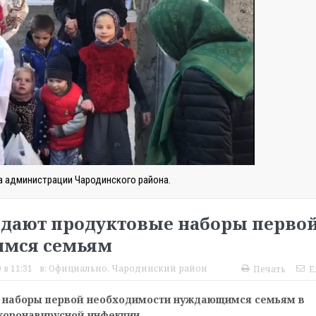
а администрации Чародинского района.
здают продуктовые наборы перво
мся семьям
 в 11:31
в:
Официально
,
Чародинский район
Печать
E
е наборы первой необходимости нуждающимся семьям в
коронавирусной инфекции.