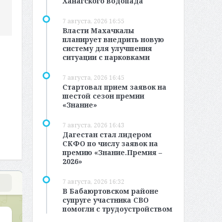
Ханагского водопада
7 августа, 2026 16:55
Власти Махачкалы
планирует внедрить новую
систему для улучшения
ситуации с парковками
7 августа, 2026 16:45
Стартовал прием заявок на
шестой сезон премии
«Знание»
7 августа, 2026 16:43
Дагестан стал лидером
СКФО по числу заявок на
премию «Знание.Премия –
2026»
7 августа, 2026 16:32
В Бабаюртовском районе
супруге участника СВО
помогли с трудоустройством