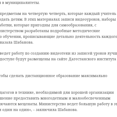
ен в муниципалитеты.
предметам на четвертую четверть, которые каждый учитель
дать детям. В этих материалах записи видеоуроков, наборы
ботки, которые пригодны для самообразования, с
нистерством разработаны подробные методические
 обучения, прописывающие детально деятельность каждог
сказала Шабанова.
ведет работу по созданию видеотеки из записей уроков луч
доступе будут размещены на сайте Дагестанского института
чтобы сделать дистанционное образование максимально
едагогов в технике, необходимой для хорошей организации
решение предоставить многодетным и малообеспеченным
лючаются меценаты. Министерство ведет большую работу в э
и один на один», – заключила Шабанова.