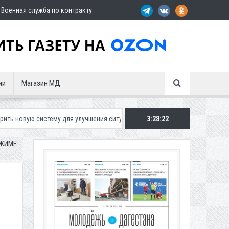
Военная служба по контракту
ии
Магазин МД
тему для улучшения ситуации с парковками
3:28:23
Махачкалинское «Динамо
ЕЖИМЕ