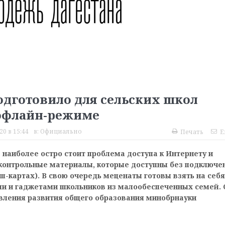
дготовило для сельских школ
 офлайн-режиме
20 в 15:44
в:
Официально
Печать
E
 наиболее остро стоит проблема доступа к Интернету и
 контрольные материалы, которые доступны без подключе
-картах). В свою очередь меценаты готовы взять на себя
ми и гаджетами школьников из малообеспеченных семей. 
вления развития общего образования минобрнауки