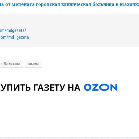
а от мецената городская клиническая больница в Махачк
com/mdgazeta/
k.com/md_gazeta
и Дагестана
школа