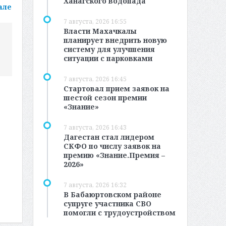
Ханагского водопада
але
7 августа, 2026 16:55
Власти Махачкалы
планирует внедрить новую
систему для улучшения
ситуации с парковками
7 августа, 2026 16:45
Стартовал прием заявок на
шестой сезон премии
«Знание»
7 августа, 2026 16:43
Дагестан стал лидером
СКФО по числу заявок на
премию «Знание.Премия –
2026»
7 августа, 2026 16:32
В Бабаюртовском районе
супруге участника СВО
помогли с трудоустройством