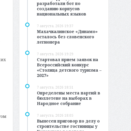
разработали бот по
созданию корпусов
национальных языков
7 августа, 2026 19:37
Махачкалинское «Динамо»
осталось без словенского
о
легионера
7 августа, 2026 19:29
Стартовал прием заявок на
ших
Всероссийский конкурс
«Столица детского туризма –
2027»
7 августа, 2026 18:51
Определены места партий в
бюллетене на выборах в
Народное собрание
7 августа, 2026 18:05
том
Вынесен приговор по делу о
строительстве гостиницы у