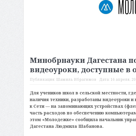
Минобрнауки Дагестана по
видеоуроки, доступные в
Публикация:
Шамиль Ибрагимов
Дата:
16 апреля, 20
Для учеников школ в сельской местности, где
наличия техники, разработаны видеоуроки и
к Сети — на запоминающих устройствах (флеш
часть расходов по обеспечению компьютера
этом «Молодежке» сообщила начальник упра
Дагестана Людмила Шабанова.