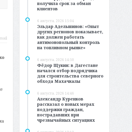
получила срок за обман
клиентов
6 августа, 2026 15:04
Эльдар Адельшинов: «Опыт
других регионов показывает,
как должен работать
mail
антимонопольный контроль
на топливном рынке»
ко
6 августа, 2026 14:50
Фёдор Щукин: в Дагестане
начался отбор подрядчика
для строительства северного
обхода Махачкалы
же
6 августа, 2026 14:46
Александр Куренков
рассказал о новых мерах
поддержки граждан,
пострадавших при
чрезвычайных ситуациях
ка