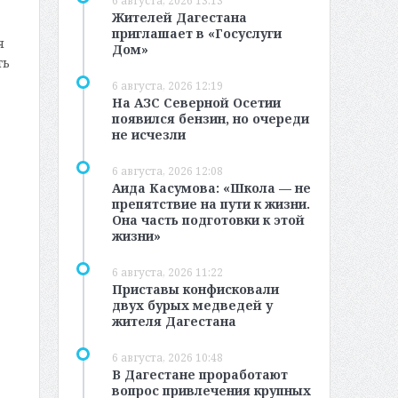
6 августа, 2026 13:13
Жителей Дагестана
приглашает в «Госуслуги
я
Дом»
ть
6 августа, 2026 12:19
На АЗС Северной Осетии
появился бензин, но очереди
не исчезли
6 августа, 2026 12:08
Аида Касумова: «Школа — не
препятствие на пути к жизни.
Она часть подготовки к этой
жизни»
6 августа, 2026 11:22
Приставы конфисковали
двух бурых медведей у
жителя Дагестана
6 августа, 2026 10:48
В Дагестане проработают
вопрос привлечения крупных