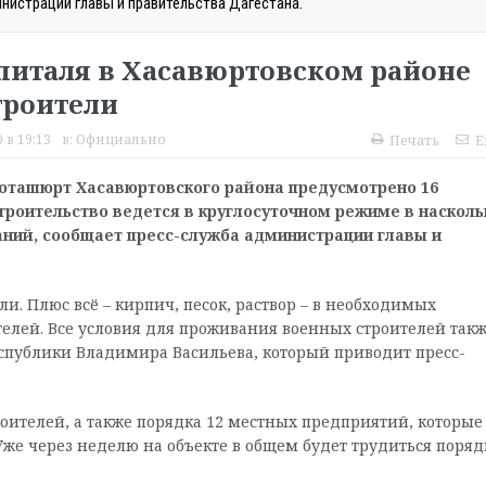
нистрации главы и правительства Дагестана.
спиталя в Хасавюртовском районе
троители
 в 19:13
в:
Официально
Печать
E
Боташюрт Хасавюртовского района предусмотрено 16
троительство ведется в круглосуточном режиме в насколь
аний, сообщает пресс-служба администрации главы и
и. Плюс всё – кирпич, песок, раствор – в необходимых
ителей. Все условия для проживания военных строителей так
еспублики Владимира Васильева, который приводит пресс-
роителей, а также порядка 12 местных предприятий, которые
 Уже через неделю на объекте в общем будет трудиться поряд