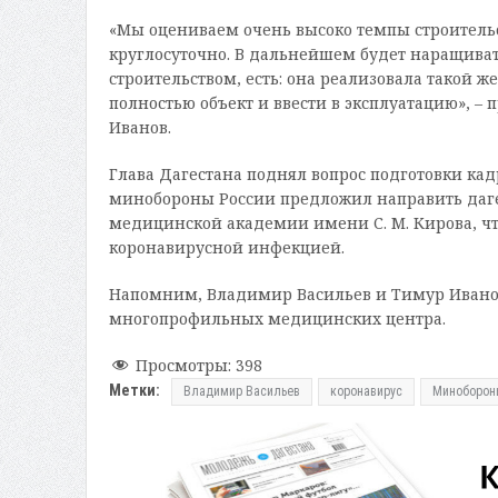
«Мы оцениваем очень высоко темпы строительст
круглосуточно. В дальнейшем будет наращиват
строительством, есть: она реализовала такой ж
полностью объект и ввести в эксплуатацию», 
Иванов.
Глава Дагестана поднял вопрос подготовки ка
минобороны России предложил направить дагес
медицинской академии имени С. М. Кирова, ч
коронавирусной инфекцией.
Напомним, Владимир Васильев и Тимур Иванов
многопрофильных медицинских центра.
Просмотры:
398
Метки:
Владимир Васильев
коронавирус
Миноборон