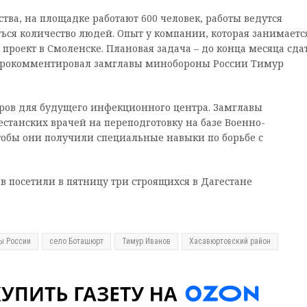
ва, на площадке работают 600 человек, работы ведутся
ься количество людей. Опыт у компании, которая занимаетс
е проект в Смоленске. Плановая задача – до конца месяца сда
– прокомментировал замглавы минобороны России Тимур
дров для будущего инфекционного центра. Замглавы
танских врачей на переподготовку на базе Военно-
тобы они получили специальные навыки по борьбе с
 посетили в пятницу три строящихся в Дагестане
ы России
село Боташюрт
Тимур Иванов
Хасавюртовский район