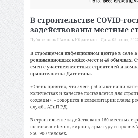
Фото: пресс-служба адми
В строительстве COVID-го
задействованы местные с
Публикация:
Шамиль Ибрагимов
Дата:
05 июня, 2020
В строящемся инфекционном центре в селе 
реанимационных койко-мест и 46 обычных. С
смен с участием местных строителей и комп
правительства Дагестана.
«Очень приятно, что здесь работают наши жител
количествах и качестве поставляется для стро
созданы», – говорится в комментарии главы р
служба АГиП РД.
В строительстве задействовано 160 местных ст
поставляют бетон, кирпич, арматуру и прочее.
850-900 человек.