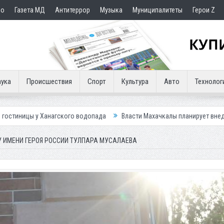
но
Газета МД
Антитеррор
Музыка
Муниципалитеты
Герои Z
ука
Происшествия
Спорт
Культура
Авто
Технолог
агского водопада
Власти Махачкалы планирует внедрить новую систе
 ИМЕНИ ГЕРОЯ РОССИИ ТУЛПАРА МУСАЛАЕВА