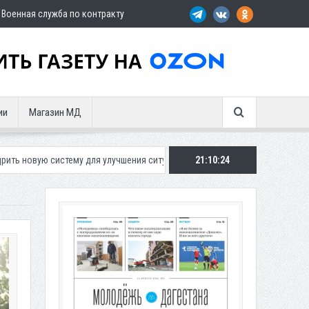
Военная служба по контракту
ии
Магазин МД
му для улучшения ситуации с парковками
Махачкалинское «Динамо» 
21:10:25