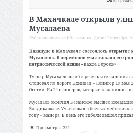
Фото: пресс-
В Махачкале открыли улиц
Мусалаева
Публикация:
Асият Ибрагимова
Дата:
17 сентября, 20
Накануне в Махачкале состоялось открытие 
Мусалаева. В церемонии участвовали его род
патриотической акции «Вахта Героев».
Тулпар Мусалаев погиб в результате падения п
следовал по дороге Цхинвал – Ленигор 19 мая 
Осетии. Из 24 офицеров, которые находились в 
Мусалаев окончил Казанское высшее командное 
Владикавказе. Участвовал в боевых действиях в
году – майора. В день его гибели вышел прика
Просмотры:
281