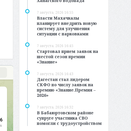
Ханагского водопада
7 августа, 2026 16:55
Власти Махачкалы
планирует внедрить новую
систему для улучшения
ситуации с парковками
7 августа, 2026 16:45
Стартовал прием заявок на
шестой сезон премии
«Знание»
7 августа, 2026 16:43
Дагестан стал лидером
СКФО по числу заявок на
премию «Знание.Премия –
2026»
7 августа, 2026 16:32
В Бабаюртовском районе
супруге участника СВО
помогли с трудоустройством