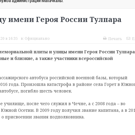
служба администрации Махачкалы.
у имени Героя России Тулпара
20 в 16:35
в:
Официально
Печать
E
мемориальной плиты и улицы имени Героя России Тулпара
ные и близкие, а также участники всероссийской
ассажирского автобуса российской военной базы, который
2016 года. Произошла катастрофа в районе села Горет в Южно
автобусе, погибло шесть человек.
училище, после чего служил в Чечне, а с 2008 года – во
 Южной Осетии. В 2009 году получил звание капитана, а в 20
з о присвоении звания подполковника.