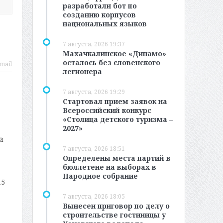
разработали бот по
созданию корпусов
национальных языков
7 августа, 2026 19:37
Махачкалинское «Динамо»
осталось без словенского
mail
легионера
7 августа, 2026 19:29
Стартовал прием заявок на
Всероссийский конкурс
«Столица детского туризма –
2027»
й
7 августа, 2026 18:51
Определены места партий в
бюллетене на выборах в
Народное собрание
15
7 августа, 2026 18:05
Вынесен приговор по делу о
строительстве гостиницы у