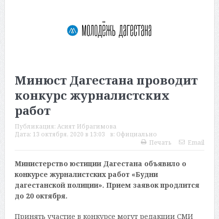
Минюст Дагестана проводит
конкурс журналистских
работ
Публикация:
Асият Ибрагимова
Дата:
13 октября, 2020 в 13:03
в:
Официально
Печать
Email
Министерство юстиции Дагестана объявило о
конкурсе журналистских работ «Будни
дагестанской полиции». Прием заявок продлится
до 20 октября.
Принять участие в конкурсе могут редакции СМИ