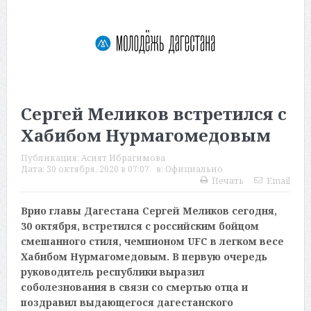
Сергей Меликов встретился с
Хабибом Нурмагомедовым
Публикация:
Асият Ибрагимова
Дата:
30 октября, 2020 в 07:07
в:
Официально
Печать
Email
Врио главы Дагестана Сергей Меликов сегодня,
30 октября, встретился с российским бойцом
смешанного стиля, чемпионом UFC в легком весе
Хабибом Нурмагомедовым. В первую очередь
руководитель республики выразил
соболезнования в связи со смертью отца и
поздравил выдающегося дагестанского