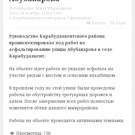
Публикация:
Асият Ибрагимова
Дата:
08 ноября, 2020 в 13:07
в:
Карабудахкентский район
,
Официально
Печать
Email
Руководство Карабудахкентского района
проинспектировало ход работ по
асфальтированию улицы Абубакарова в селе
Карабудахкент.
На объекте идет работа по укладке асфальта на
участке рядом с мостом и сельским кладбищем.
В прошлом году по этой улице были проведены
работы по обустройству тротуарных дорожек и
аллеи. После завершения всех работ полностью
изменится облик данного микрорайона.
Работы на объекте проводятся активными темпами.
Просмотры:
758