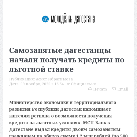
Самозанятые дагестанцы
начали получать кредиты по
льготной ставке
Публикация:
Асият Ибрагимова
Дата:
09 ноября, 2020 в 16:54
в:
Официально
Печать
Email
Министерство экономики и территориального
развития Республики Дагестан напоминает
жителям региона о возможности получения
кредита на льготных условиях. МСП Банк в
Дагестане выдал кредиты двоим самозанятым
гражданам на общую сумму 1,2 млн рублей (по 500