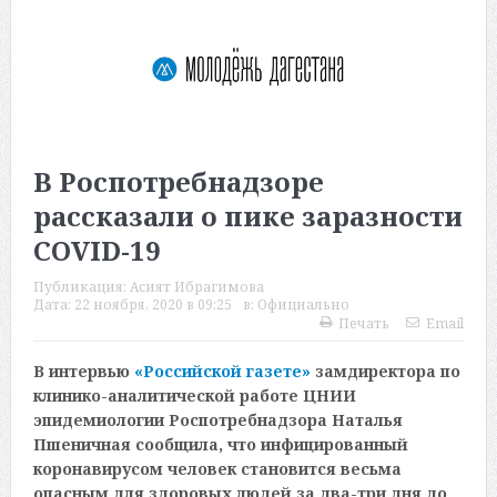
В Роспотребнадзоре
рассказали о пике заразности
COVID-19
Публикация:
Асият Ибрагимова
Дата:
22 ноября, 2020 в 09:25
в:
Официально
Печать
Email
В интервью
«Российской газете»
замдиректора по
клинико-аналитической работе ЦНИИ
эпидемиологии Роспотребнадзора Наталья
Пшеничная сообщила, что инфицированный
коронавирусом человек становится весьма
опасным для здоровых людей за два-три дня до