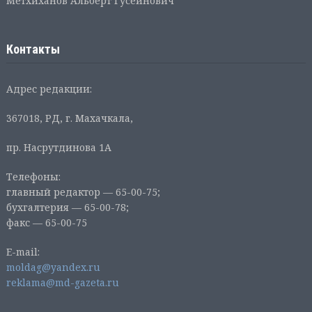
Метхиханов Альберт Гусейнович
Контакты
Адрес редакции:
367018, РД, г. Махачкала,
пр. Насрутдинова 1А
Телефоны:
главный редактор — 65-00-75;
бухгалтерия — 65-00-78;
факс — 65-00-75
E-mail:
moldag@yandex.ru
reklama@md-gazeta.ru