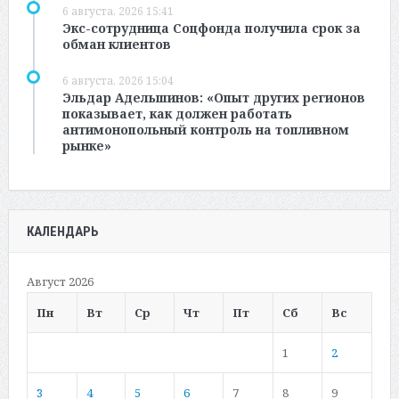
6 августа, 2026 15:41
Экс-сотрудница Соцфонда получила срок за
обман клиентов
6 августа, 2026 15:04
Эльдар Адельшинов: «Опыт других регионов
показывает, как должен работать
антимонопольный контроль на топливном
рынке»
КАЛЕНДАРЬ
Август 2026
Пн
Вт
Ср
Чт
Пт
Сб
Вс
1
2
3
4
5
6
7
8
9