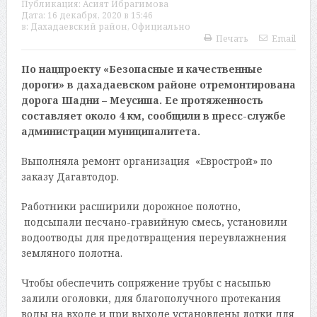
Публикация:
Асият Ибрагимова
Дата:
16 декабря, 2020 в 15:46
в:
Дахадаевский район
,
Официально
Печать
Email
По нацпроекту «Безопасные и качественные
дороги» в дахадаевском районе отремонтирована
дорога Шадни – Меусиша. Ее протяженность
составляет около 4 км, сообщили в пресс-службе
администрации муниципалитета.
Выполняла ремонт организация «Еврострой» по
заказу Дагавтодор.
Работники расширили дорожное полотно,
подсыпали песчано-гравийную смесь, установили
водоотводы для предотвращения переувлажнения
земляного полотна.
Чтобы обеспечить сопряжение трубы с насыпью
залили оголовки, для благополучного протекания
воды на входе и при выходе установлены лотки для