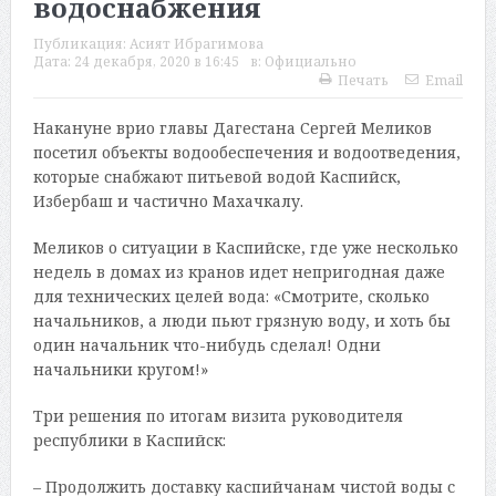
водоснабжения
Публикация:
Асият Ибрагимова
Дата:
24 декабря, 2020 в 16:45
в:
Официально
Печать
Email
Накануне врио главы Дагестана Сергей Меликов
посетил объекты водообеспечения и водоотведения,
которые снабжают питьевой водой Каспийск,
Избербаш и частично Махачкалу.
Меликов о ситуации в Каспийске, где уже несколько
недель в домах из кранов идет непригодная даже
для технических целей вода: «Смотрите, сколько
начальников, а люди пьют грязную воду, и хоть бы
один начальник что-нибудь сделал! Одни
начальники кругом!»
Три решения по итогам визита руководителя
республики в Каспийск:
– Продолжить доставку каспийчанам чистой воды с