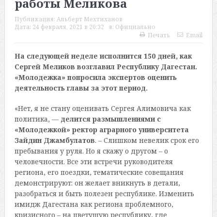
работы Меликова
Публикация:
Альберт Мехтиханов
Дата:
24 февраля, 2021 в 20:32
в:
Официально
Печать
Email
На следующей неделе исполнится 150 дней, как
Сергей Меликов возглавил Республику Дагестан.
«Молодежка» попросила экспертов оценить
деятельность главы за этот период.
«Нет, я не стану оценивать Сергея Алимовича как
политика, —
делится размышлениями с
«Молодежкой» ректор аграрного университета
Зайдин Джамбулатов
. – Слишком невелик срок его
пребывания у руля. Но я скажу о другом – о
человечности. Все эти встречи руководителя
региона, его поездки, тематические совещания
демонстрируют: он желает вникнуть в детали,
разобраться и быть полезен республике. Изменить
имидж Дагестана как региона проблемного,
кризисного – на цветущую республику, где