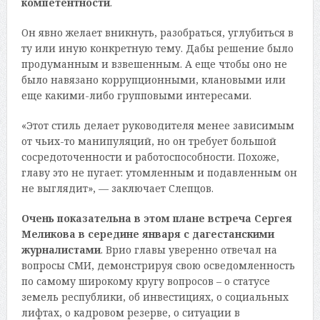
компетентности
.
Он явно желает вникнуть, разобраться, углубиться в
ту или иную конкретную тему. Дабы решение было
продуманным и взвешенным. А еще чтобы оно не
было навязано коррупционными, клановыми или
еще какими-либо групповыми интересами.
«Этот стиль делает руководителя менее зависимым
от чьих-то манипуляций, но он требует большой
сосредоточенности и работоспособности. Похоже,
главу это не пугает: утомленным и подавленным он
не выглядит», — заключает Слепцов.
Очень показательна в этом плане встреча Сергея
Меликова в середине января с дагестанскими
журналистами
. Врио главы уверенно отвечал на
вопросы СМИ, демонстрируя свою осведомленность
по самому широкому кругу вопросов – о статусе
земель республики, об инвестициях, о социальных
лифтах, о кадровом резерве, о ситуации в