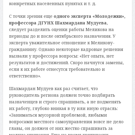
конкретных населенных пунктах и т. д.
С точки зрения еще
одного эксперта «Молодежки»,
профессора ДГУНХ Шахмардана Мудуева
,
следует разделить оценки работы Меликова на
периоды до и после октябрьского назначения. У
эксперта уважительное отношение к Меликову-
гражданину. Однако некоторые кадровые решения
вызвали у профессора вопросы: «Нет опыта, нет
результатов и достижений. Скоро начнутся замены,
если к их работе отнесутся требовательно и
ответственно».
Шахмардан Мудуев как раз считает, что
руководитель региона должен точно подбирать
назначенцев и строго спрашивать, а не подменять
их работу, глубоко вникая в ту или иную отрасль:
«Заниматься мусорной проблемой, любыми
вопросами местного самоуправления вовсе не дело
главы, он должен от них жестко спрашивать за
мелкие упущения. Еще не время критически