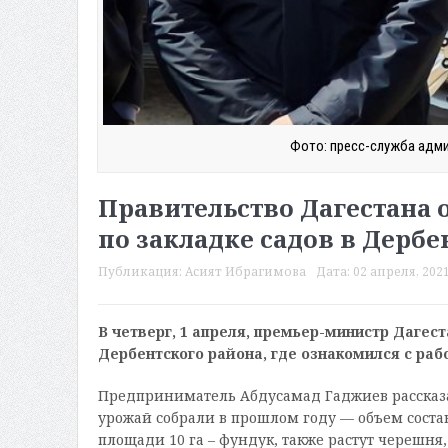
Фото: пресс-служба адми
Правительство Дагестана 
по закладке садов в Дерб
Публикация:
Асият Ибрагимова
Дата:
02 апреля, 2021
В четверг, 1 апреля, премьер-министр Дагес
Дербентского района, где ознакомился с раб
Предприниматель Абдусамад Гаджиев рассказал
урожай собрали в прошлом году — объем состав
площади 10 га – фундук, также растут черешня,