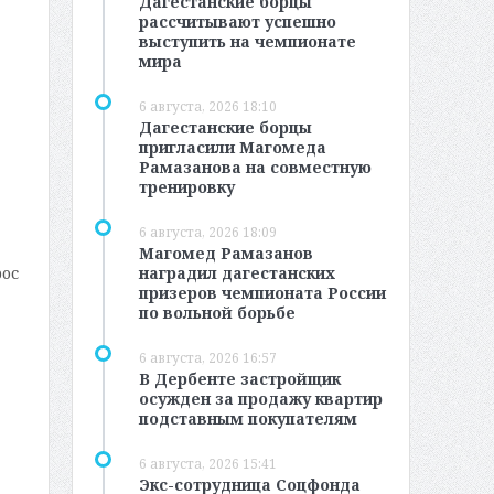
Дагестанские борцы
рассчитывают успешно
выступить на чемпионате
мира
6 августа, 2026 18:10
Дагестанские борцы
пригласили Магомеда
Рамазанова на совместную
тренировку
6 августа, 2026 18:09
Магомед Рамазанов
рос
наградил дагестанских
призеров чемпионата России
по вольной борьбе
6 августа, 2026 16:57
В Дербенте застройщик
осужден за продажу квартир
подставным покупателям
6 августа, 2026 15:41
Экс-сотрудница Соцфонда