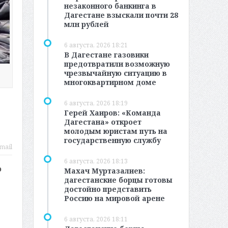
незаконного банкинга в
Дагестане взыскали почти 28
млн рублей
6 августа, 2026 18:21
В Дагестане газовики
предотвратили возможную
чрезвычайную ситуацию в
многоквартирном доме
6 августа, 2026 18:19
Герей Хаиров: «Команда
Дагестана» откроет
молодым юристам путь на
государственную службу
mail
6 августа, 2026 18:13
р
Махач Муртазалиев:
дагестанские борцы готовы
достойно представить
Россию на мировой арене
6 августа, 2026 18:11