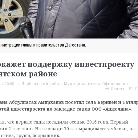
нистрации главы и правительства Дагестана.
окажет поддержку инвестпроекту
ентском районе
 в 20:08
в:
Дербентский район
,
Муниципалитеты
,
Официально
Печать
E
тана Абдулпатах Амирханов посетил села Берикей и Татля
отой инвестпроекта по закладке садов ООО «Анжелина».
, что первые сады посадили осенью 2016 года. Первый
ил 2 тыс. тонн. На площади 70 га выращиваются яблоки, на
 слива, груша, боярышник.