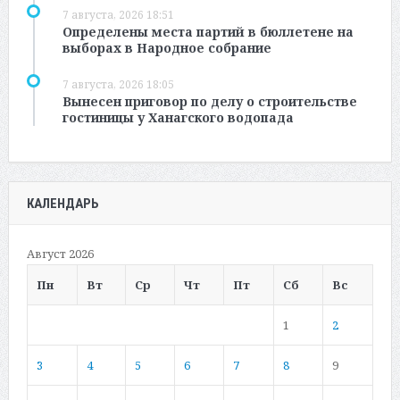
7 августа, 2026 18:51
Определены места партий в бюллетене на
выборах в Народное собрание
7 августа, 2026 18:05
Вынесен приговор по делу о строительстве
гостиницы у Ханагского водопада
КАЛЕНДАРЬ
Август 2026
Пн
Вт
Ср
Чт
Пт
Сб
Вс
1
2
3
4
5
6
7
8
9