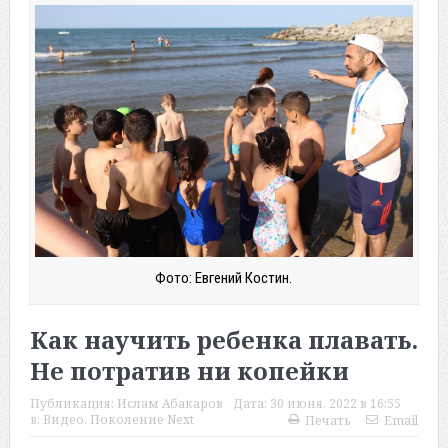
Фото: Евгений Костин.
Как научить ребенка плавать.
Не потратив ни копейки
Публикация:
Ислам Абакаров
Дата:
30 июня, 2022 в 16:55
в:
Видео
,
Поколение Next
Печать
Email