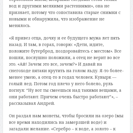
вод и другими мелкими растениями», она не
признает, потому что сопоставила старые снимки с
новыми и обнаружила, что изображение не
менялось.
«Я привез отца, дочку и ее будущего мужа лет пять
назад. И там, в горах, говорю: «Дети, идите,
положите бутерброд, поздоровайтесь с местом». Все
пошли, послушно положили, а отец не верит во все
это. «Ай! Зачем это все, зачем?» И давай на
снегоходе пятаки крутить на голом льду. Я-то более-
менее умею, а отец-то в годах человек. Кувырк —
голый лед. Потом год плечо у него болело, руль
погнул: “Ну вот ты смеешься над такими вещами, а
они работают. Причем очень быстро работают”», –
рассказывал Андрей.
Он раздал нам монеты, чтобы бросили на озеро (мы
все время находились на замерзшей воде) и
загадали желание. «Серебро – к воде, а золото – к