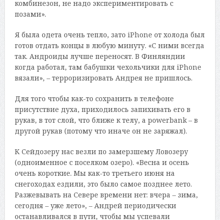
комбинезон, не надо экспериментировать с
позами».
Я была одета очень тепло, зато iPhone от холода был
готов отдать концы в любую минуту. «С ними всегда
так. Андроиды лучше переносят. В Финляндии
когда работал, там бабушки чехольчики для iPhone
вязали», – терроризировать Андрея не пришлось.
Для того чтобы как-то сохранить в телефоне
присутствие духа, приходилось запихивать его в
рукав, в тот слой, что ближе к телу, а powerbank – в
другой рукав (потому что иначе он не заряжал).
К Сейдозеру нас везли по замерзшему Ловозеру
(одноименное с поселком озеро). «Весна и осень
очень короткие. Мы как-то третьего июня на
снегоходах ездили, это было самое позднее лето.
Разжевывать на Севере времени нет: вчера – зима,
сегодня – уже лето», – Андрей периодически
останавливался в пути, чтобы мы успевали