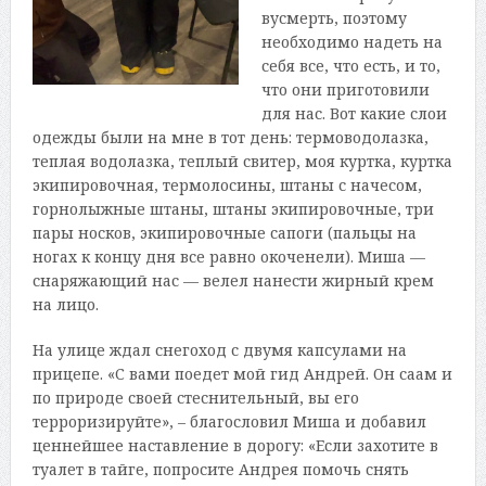
вусмерть, поэтому
необходимо надеть на
себя все, что есть, и то,
что они приготовили
для нас. Вот какие слои
одежды были на мне в тот день: термоводолазка,
теплая водолазка, теплый свитер, моя куртка, куртка
экипировочная, термолосины, штаны с начесом,
горнолыжные штаны, штаны экипировочные, три
пары носков, экипировочные сапоги (пальцы на
ногах к концу дня все равно окоченели). Миша —
снаряжающий нас — велел нанести жирный крем
на лицо.
На улице ждал снегоход с двумя капсулами на
прицепе. «С вами поедет мой гид Андрей. Он саам и
по природе своей стеснительный, вы его
терроризируйте», – благословил Миша и добавил
ценнейшее наставление в дорогу: «Если захотите в
туалет в тайге, попросите Андрея помочь снять