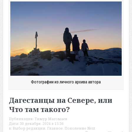
Фотографии из личного архива автора
Дагестанцы на Севере, или
Что там такого?
Публикация:
Тимур Магомаев
Дата:
30 декабря, 2024 в 15:36
в:
Выбор редакции
,
Главное
,
Поколение Next