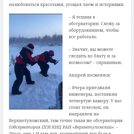
налюбоваться красотами, угощал чаем и историями.
– Я техник в
обсерватории. Слежу за
оборудованием, чтобы
все работало.
– Значит, вы можете
следить по блату и за
космосом? – спрашиваю.
Андрей посмеялся:
– Вчера приезжали
инженеры, поставили
четвертую камеру. У нас
стоит телескоп, он
направлен на
Верхнетуломский, там точно такая же обсерватория
(Обсерватория ПГИ КНЦ РАН «Верхнетуломский». –
Прим. авт.)
. И там луч, мощнейший луч бьет в