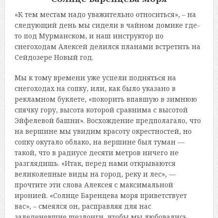
«К тем местам надо уважительно относиться», – на
следующий день мы сидели в чайном домике где-
то под Мурманском, и наш инструктор по
снегоходам Алексей делился планами встретить на
Сейдозере Новый год.
Мы к тому времени уже успели подняться на
снегоходах на сопку, или, как было указано в
рекламном буклете, «покорить впавшую в зимнюю
спячку гору, высота которой сравнима с высотой
Эйфелевой башни». Восхождение предполагало, что
на вершине мы увидим красоту окрестностей, но
сопку окутало облако, на вершине был туман —
такой, что в радиусе десяти метров ничего не
разглядишь. «Итак, перед нами открываются
великолепные виды на город, реку и лес», —
прочтите эти слова Алексея с максимальной
иронией. «Солнце Баренцева моря приветствует
вас», – смеялся он, расправляя для нас
заледеневшие шезлонги, чтобы мы любовались