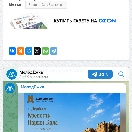
Метки:
Вазипат Сатийаджиева