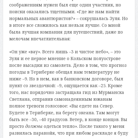
соображениям нужен был еще один участник, но
поиски оказались тщетными. «Где же нам найти
нормальных авантюристов?» – сокрушалась Зуля. Но
в итоге все сложилось как нельзя лучше. Со мной
была лучшая компания для путешествий, даже по
мелочам впечатлительная:
«Он уже «вау». Всего лишь –3 и чистое небо», – это
Зуля и ее первое мнение о Кольском полуострове
после высадки из самолета. Дело в том, что прогноз
погоды в Териберке обещал нам температуру не
ниже –9. Но в нем, как в банковском договоре, был
пункт со звездочкой: –9, ощущается как –25. Кроме
того, нас порядочно застращала гид из Мурманска
Светлана, отправив самонадеянным южанам
полное тревоги голосовое: «Вы едете на Север.
Будете в Териберке, на берегу океана. Там могут
быть все –30, –40 градусов. Ветер, в конце концов. Вы
просто
должны
одеться тепло». После такого у меня
развилась паранойя, что при любом раскладе я буду