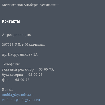
Метхиханов Альберт Гусейнович
Контакты
Адрес редакции:
367018, РД, г. Махачкала,
пр. Насрутдинова 1А
Телефоны:
главный редактор — 65-00-75;
бухгалтерия — 65-00-78;
факс — 65-00-75
E-mail:
moldag@yandex.ru
reklama@md-gazeta.ru