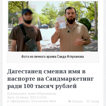
Фото из личного архива Саида Атлуханова.
Дагестанец сменил имя в
паспорте на Саидмаркетинг
ради 100 тысяч рублей
Публикация:
Асият Ибрагимова
Дата:
24 июля, 2025 в 19:40
в:
Официально
,
Поколение Next
Печать
Email