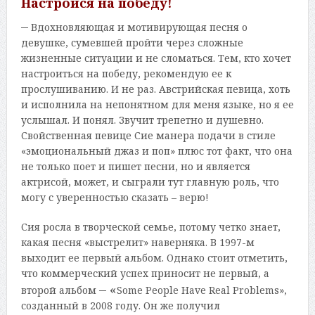
Настройся на победу!
–
Вдохновляющая и мотивирующая песня о
девушке, сумевшей пройти через сложные
жизненные ситуации и не сломаться. Тем, кто хочет
настроиться на победу, рекомендую ее к
прослушиванию. И не раз. Австрийская певица, хоть
и исполнила на непонятном для меня языке, но я ее
услышал. И понял. Звучит трепетно и душевно.
Свойственная певице Сие манера подачи в стиле
«эмоциональный джаз и поп» плюс тот факт, что она
не только поет и пишет песни, но и является
актрисой, может, и сыграли тут главную роль, что
могу с уверенностью сказать – верю!
Сия росла в творческой семье, потому четко знает,
какая песня «выстрелит» наверняка. В 1997-м
выходит ее первый альбом. Однако стоит отметить,
что коммерческий успех приносит не первый, а
– «
второй альбом
Some People Have Real Problems»,
созданный в 2008 году. Он же получил