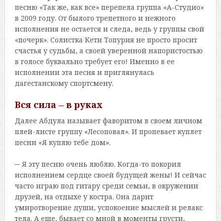
песню «Так же, как все» перепела группа «А-Студио»
в 2009 году. От былого трепетного и нежного
исполнения не остается и следа, ведь у группы свой
«почерк». Солистка Кети Топурия не просто просит
счастья у судьбы, а своей уверенной напористостью
в голосе буквально требует его! Именно в ее
исполнении эта песня и приглянулась
дагестанскому спортсмену.
–
Вся сила
в руках
Далее Абдула называет фаворитом в своем личном
плей-листе группу «Лесоповал». И пропевает куплет
песни «Я куплю тебе дом».
–
Я эту песню очень люблю. Когда-то покорил
исполнением сердце своей будущей жены! И сейчас
часто играю под гитару среди семьи, в окружении
друзей, на отдыхе у костра. Она дарит
умиротворение души, успокоение мыслей и релакс
тела. А еще, бывает со мной в моменты грусти,