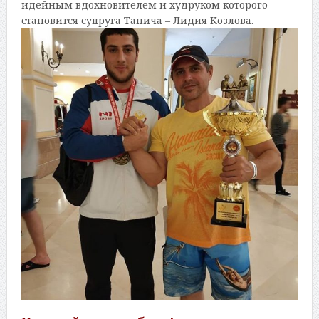
идейным вдохновителем и худруком которого
становится супруга Танича – Лидия Козлова.