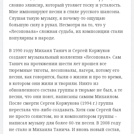
словно эликсир, который утоляет тоску и усталость.
Мне импонируют песни в стиле русского шансона.
Слушая такую музыку, я почему-то ощущаю
большую силу в руках. Несмотря на то, что у
«Лесоповала» сложная судьба, их композиции стали
популярны в народе.
В 1990 году Михаил Танич и Сергей Коржуков
создают музыкальный коллектив «Лесоповал». Сам
Танич на протяжении шести лет прошел все
тюремные тяготы, лесоповалы, лагеря, потому его
песни, как говорится, были о жизни и про то время,
в котором они жили и творили. Никто из
обновленного состава группы в тюрьме не был, а те
песни, что они поют, написаны самим Михаилом.
После смерти Сергея Коржукова (1994 г.) группа
перестала что-либо создавать. Хотя сам Сергей был
не просто солистом, но и композитором группы –
написал музыку для более 60-ти песен. В 2008 году
не стало и Михаила Танича. И вновь новый состав,