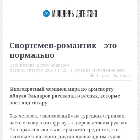
Спортсмен-романтик – это
нормально
Публикация:
Ислам Абакаров
Дата:
31 октября, 2018 в 17:25
в:
Музыка
,
Поколение Next
Печать
Email
Многократный чемпион мира по армспорту
Абдула Эльдаров рассказал о песнях, которые
поет под гитару.
Как человек, «зависающий» на турецких сериалах,
часто слышу в них фразу – «здоровья твоим рукам».
Она практически стала крылатой среди тех, кто
«залипает» на серии-другой производства турок.