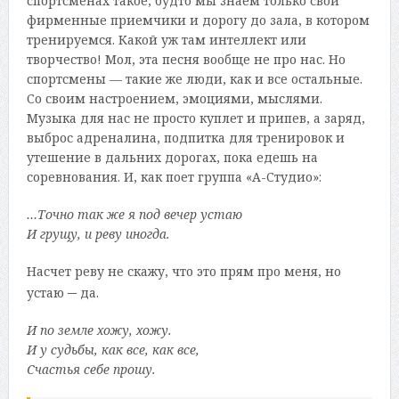
спортсменах такое, будто мы знаем только свои
фирменные приемчики и дорогу до зала, в котором
тренируемся. Какой уж там интеллект или
творчество! Мол, эта песня вообще не про нас. Но
спортсмены — такие же люди, как и все остальные.
Со своим настроением, эмоциями, мыслями.
Музыка для нас не просто куплет и припев, а заряд,
выброс адреналина, подпитка для тренировок и
утешение в дальних дорогах, пока едешь на
соревнования. И, как поет группа «А-Студио»:
…Точно так же я под вечер устаю
И грущу, и реву иногда.
Насчет реву не скажу, что это прям про меня, но
–
устаю
да.
И по земле хожу, хожу.
И у судьбы, как все, как все,
Счастья себе прошу.