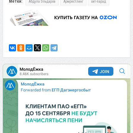
Метки:
Абдула Эльдаров
Армрестлинг
хит-парад