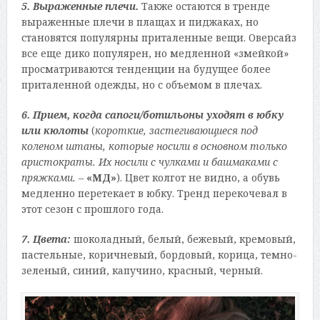
5. Выраженные плечи.
Также остаются в тренде
выраженные плечи в плащах и пиджаках, но
становятся популярны приталенные вещи. Оверсайз
все еще дико популярен, но медленной «змейкой»
просматриваются тенденции на будущее более
приталенной одежды, но с объемом в плечах.
6. Прием, когда сапоги/ботильоны уходят в юбку
или кюлоты
(
короткие, застегивающиеся под
коленом штаны, которые носили в основном только
аристократы. Их носили с чулками и башмаками с
пряжками.
–
«МД»
). Цвет колгот не видно, а обувь
медленно перетекает в юбку. Тренд перекочевал в
этот сезон с прошлого года.
7. Цвета:
шоколадный, белый, бежевый, кремовый,
пастельные, коричневый, бордовый, корица, темно-
зеленый, синий, капучино, красный, черный.