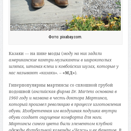
Фото: pixabay.com.
Казаки — на пике моды (
моду на них задали
американские кантри-музыканты в широкополых
шляпах, штанах-клеш и ковбойских шузах, которые у
нас называют «казаки».
–
«МД»
).
Гиперпопулярны мартинсы со сплошной грубой
подошвой (
английская фирма Dr. Martens основана в
1960 году и названа в честь доктора Мартинса,
который произвел революцию в процессе изготовления
обуви. Изобретенная им воздушная подушка внутри
обуви создает ощущение комфорта для ноги.
Мартинсы синего цвета были элементом клубной
одежды футбольной команды «Челси» и ее фанатов. В