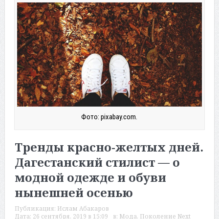
Фото: pixabay.com.
Тренды красно-желтых дней.
Дагестанский стилист — о
модной одежде и обуви
нынешней осенью
Публикация:
Ислам Абакаров
Дата:
26 сентября, 2019 в 15:09
в:
Мода
,
Поколение Next