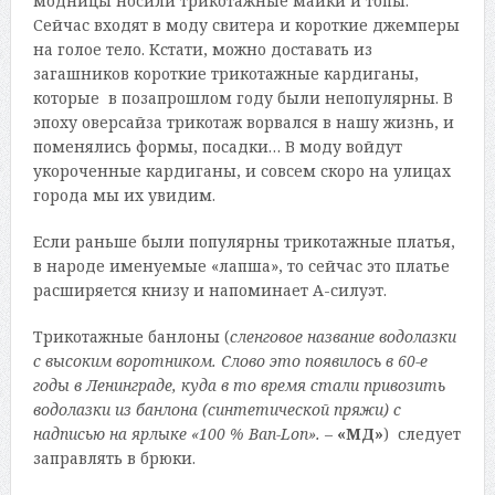
модницы носили трикотажные майки и топы.
Сейчас входят в моду свитера и короткие джемперы
на голое тело. Кстати, можно доставать из
загашников короткие трикотажные кардиганы,
которые в позапрошлом году были непопулярны. В
эпоху оверсайза трикотаж ворвался в нашу жизнь, и
поменялись формы, посадки… В моду войдут
укороченные кардиганы, и совсем скоро на улицах
города мы их увидим.
Если раньше были популярны трикотажные платья,
в народе именуемые «лапша», то сейчас это платье
расширяется книзу и напоминает А-силуэт.
Трикотажные банлоны (
сленговое название водолазки
с высоким воротником. Слово это появилось в 60-е
годы в Ленинграде, куда в то время стали привозить
водолазки из банлона (синтетической пряжи) с
надписью на ярлыке «100 % Ban-Lon».
–
«МД»
) следует
заправлять в брюки.