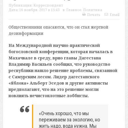
Публикация:
Корреспондент
Дата:
16 ноября, 2017 в 15:43
в:
Главное
,
Политика
Печать
Email
Общественники опасаются, что он стал жертвой
дезинформации
На Международной научно-практической
богословской конференции, которая началась в
Махачкале в среду, врио главы Дагестана
Владимир Васильев сообщил, что руководство
республики нашло решение проблемы, связанной
с Самурским лесом. Лидер дагестанского
«Яблока» Альберт Эседов и другие активисты
предполагают, что на это решение могли
повлиять нечистоплотные лоббисты.
«Очень хорошо, что мы
переживаем за экологию, но
жить надо, вода нужна. Мы