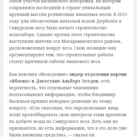
собой участок каспийского побережья, на котором
сохранился последний в стране уникальный
крупный массив реликтовых лиановых лесов. В 2013
году для обеспечения питьевой водой Дербента в
Самурском лесу было начато строительство
водозабора. Однако против этого строительства
выступили жители сел Магарамкентского района,
расположенных вокруг леса. Свою позицию они
аргументируют тем, что строительные работы
станут причиной гибели лианового леса.
Как пояснил «Молодежке»
лидер отделения партии
«Яблоко» в Дагестане Альберт Эседов
, есть
вероятность, что отдельные чиновники
подтасовывают информацию, чтобы Владимир
Васильев принял неверное решение по этому
вопросу. «Есть опасения, что определенные лица
хотят пролоббировать свои интересы этим проектом
по добыче воды из Самурского леса. Хоть они не
признаются, но есть информация, что в это дело уже
были вложены средства», — сказал он.