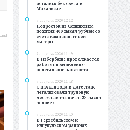
остались без света в
Махачкале
7 августа, 2026 12:12
Подросток из Ленинкента
похитил 400 тысяч рублей со
mail
счета компании своей
матери
7 августа, 2026 11:49
В Избербаше продолжается
работа по выявлению
нелегальной занятости
7 августа, 2026 11:48
С начала года в Дагестане
легализовали трудовую
деятельность почти 28 тысяч
человек
7 августа, 2026 11:40
В Гергебильском и
Унцукульском районах