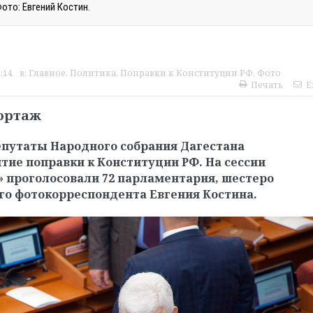
ото: Евгений Костин.
:14
в:
Главное
,
Политика
,
Поправки к Конституции РФ
,
Фото
Печать
E
портаж
епутаты Народного собрания Дагестана
ие поправки к Конституции РФ. На сессии
а» проголосовали 72 парламентария, шестеро
го фотокорреспондента Евгения Костина.