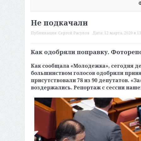
Ф
Не подкачали
Публикация:
Сергей Расулов
Дата:
12 марта, 2020 в 13
Как одобряли поправку. Фоторе
Как сообщала «Молодежка», сегодня д
большинством голосов одобрили принят
присутствовали 78 из 90 депутатов. «З
воздержались. Репортаж с сессии наше