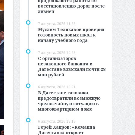
продолжаются работы по
восстановлению дорог после
ливней
7 августа, 2026 11:38
Муслим Телякавов проверил
готовность новых школ к
началу учебного года
7 августа, 2026 10:58
С организаторов
незаконного банкинга в
Дагестане взыскали почти 28
млн рублей
6 августа, 2026 18:21
В Дагестане газовики
предотвратили возможную
чрезвычайную ситуацию в
многоквартирном доме
6 августа, 2026 18:19
Герей Хаиров: «Команда
Дагестана» откроет