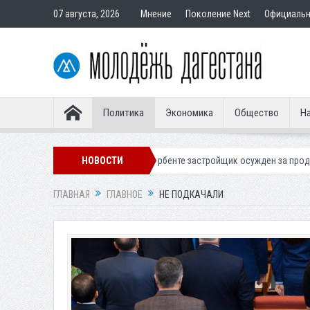
07 августа, 2026
Мнение
Поколение Next
Официаль
Политика
Экономика
Общество
На
В Дербенте застройщик осужден за продажу квартир подставным покупат
НОВОСТИ
ГЛАВНАЯ
ГЛАВНОЕ
НЕ ПОДКАЧАЛИ