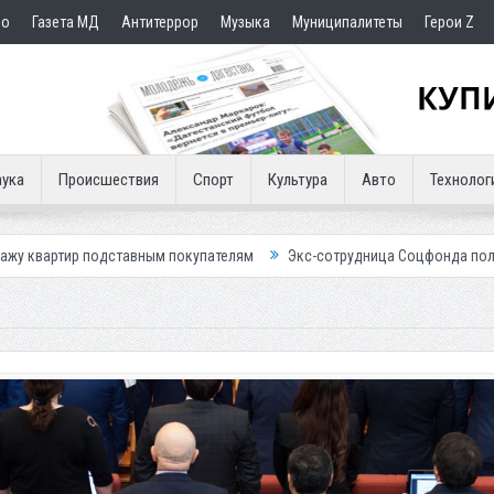
но
Газета МД
Антитеррор
Музыка
Муниципалитеты
Герои Z
ука
Происшествия
Спорт
Культура
Авто
Технолог
елям
Экс-сотрудница Соцфонда получила срок за обман клиентов