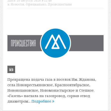
Дата:
10 августа, 2026 в 11:48
в:
Новости
,
Официально
,
Происшествия
Прекращена подача газа в поселок Им. Жданова,
села Новокрестьяновское, Краснооктябрьское,
Новокохановское, Новомонастырское и Степное.
«Газель» наехала на газопровод, сорвав отвод
диаметром...
Подробнее