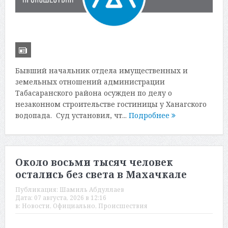
Бывший начальник отдела имущественных и
земельных отношений администрации
Табасаранского района осужден по делу о
незаконном строительстве гостиницы у Ханагского
водопада. Суд установил, чт...
Подробнее
Около восьми тысяч человек
остались без света в Махачкале
Публикация:
Шамиль Абдуллаев
Дата:
07 августа, 2026 в 12:16
в:
Новости
,
Официально
,
Происшествия