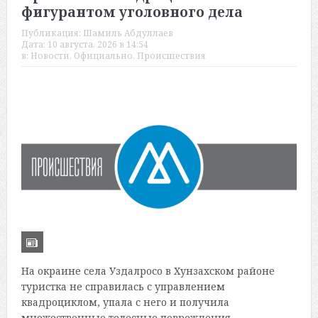
фигурантом уголовного дела
Публикация:
Шамиль Абдуллаев
Дата:
10 августа, 2026 в 14:54
в:
Новости
,
Официально
,
Происшествия
На окраине села Уздалросо в Хунзахском районе
туристка не справилась с управлением
квадроциклом, упала с него и получила
множественные телесные повреждения.