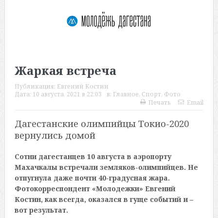
Жаркая встреча
Публикация:
Евгений Костин
Дата:
10 августа, 2021 в 22:03
в:
Главное
,
Спорт
,
Фото
Печать
Email
Дагестанские олимпийцы Токио-2020
вернулись домой
Сотни дагестанцев 10 августа в аэропорту
Махачкалы встречали земляков-олимпийцев. Не
отпугнула даже почти 40-градусная жара.
Фотокорреспондент «Молодежки» Евгений
Костин, как всегда, оказался в гуще событий и –
вот результат.