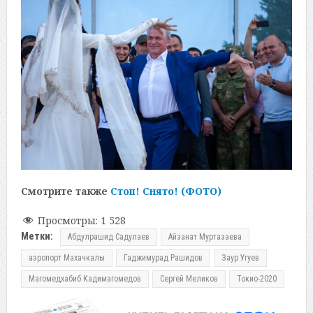
Смотрите также
Стоп! Снято! (ФОТО)
Просмотры:
1 528
Метки:
Абдулрашид Садулаев
Айзанат Муртазаева
аэропорт Махачкалы
Гаджимурад Рашидов
Заур Угуев
Магомедхабиб Кадимагомедов
Сергей Меликов
Токио-2020