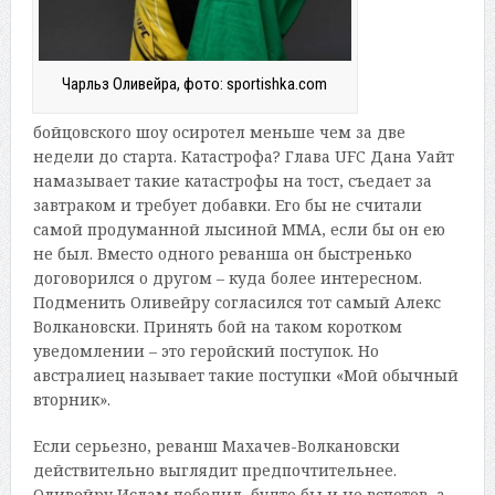
Чарльз Оливейра, фото: sportishka.com
бойцовского шоу осиротел меньше чем за две
недели до старта. Катастрофа? Глава UFC Дана Уайт
намазывает такие катастрофы на тост, съедает за
завтраком и требует добавки. Его бы не считали
самой продуманной лысиной ММА, если бы он ею
не был. Вместо одного реванша он быстренько
договорился о другом – куда более интересном.
Подменить Оливейру согласился тот самый Алекс
Волкановски. Принять бой на таком коротком
уведомлении – это геройский поступок. Но
австралиец называет такие поступки «Мой обычный
вторник».
Если серьезно, реванш Махачев-Волкановски
действительно выглядит предпочтительнее.
Оливейру Ислам победил, будто бы и не вспотев, а