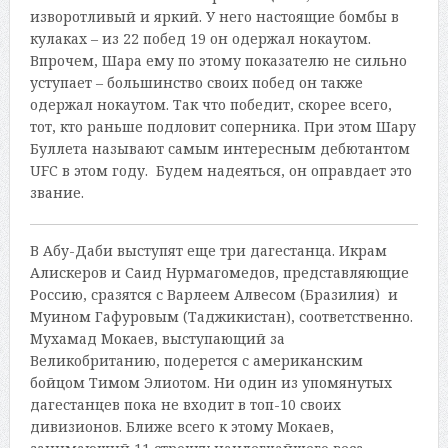
изворотливый и яркий. У него настоящие бомбы в
кулаках – из 22 побед 19 он одержал нокаутом.
Впрочем, Шара ему по этому показателю не сильно
уступает – большинство своих побед он также
одержал нокаутом. Так что победит, скорее всего,
тот, кто раньше подловит соперника. При этом Шару
Буллета называют самым интересным дебютантом
UFC в этом году. Будем надеяться, он оправдает это
звание.
В Абу-Даби выступят еще три дагестанца. Икрам
Алискеров и Саид Нурмагомедов, представляющие
Россию, сразятся с Варлеем Алвесом (Бразилия) и
Муином Гафуровым (Таджикистан), соответственно.
Мухамад Мокаев, выступающий за
Великобританию, подерется с американским
бойцом Тимом Элиотом. Ни один из упомянутых
дагестанцев пока не входит в топ-10 своих
дивизионов. Ближе всего к этому Мокаев,