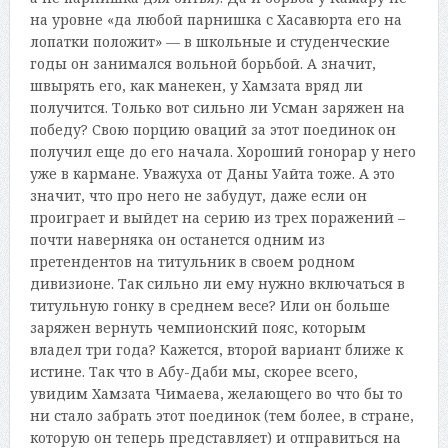
на уровне «да любой парнишка с Хасавюрта его на
лопатки положит» — в школьные и студенческие
годы он занимался вольной борьбой. А значит,
швырять его, как манекен, у Хамзата вряд ли
получится. Только вот сильно ли Усман заряжен на
победу? Свою порцию оваций за этот поединок он
получил еще до его начала. Хороший гонорар у него
уже в кармане. Уважуха от Даны Уайта тоже. А это
значит, что про него не забудут, даже если он
проиграет и выйдет на серию из трех поражений –
почти наверняка он останется одним из
претендентов на титульник в своем родном
дивизионе. Так сильно ли ему нужно включаться в
титульную гонку в среднем весе? Или он больше
заряжен вернуть чемпионский пояс, которым
владел три года? Кажется, второй вариант ближе к
истине. Так что в Абу-Даби мы, скорее всего,
увидим Хамзата Чимаева, желающего во что бы то
ни стало забрать этот поединок (тем более, в стране,
которую он теперь представляет) и отправиться на