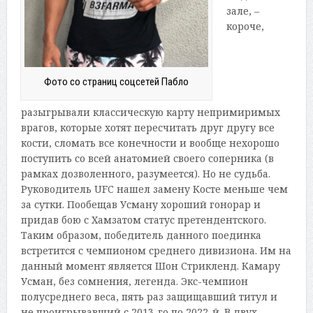
зале, –
короче,
Фото со страниц соцсетей Пабло
разыгрывали классическую карту непримиримых
врагов, которые хотят пересчитать друг другу все
кости, сломать все конечности и вообще нехорошо
поступить со всей анатомией своего соперника (в
рамках дозволенного, разумеется). Но не судьба.
Руководитель UFC нашел замену Косте меньше чем
за сутки. Пообещав Усману хороший гонорар и
придав бою с Хамзатом статус претендентского.
Таким образом, победитель данного поединка
встретится с чемпионом среднего дивизиона. Им на
данный момент является Шон Стрикленд. Камару
Усман, без сомнения, легенда. Экс-чемпион
полусреднего веса, пять раз защищавший титул и
не проигрывавший с 2013-го по 2022-й. В двух