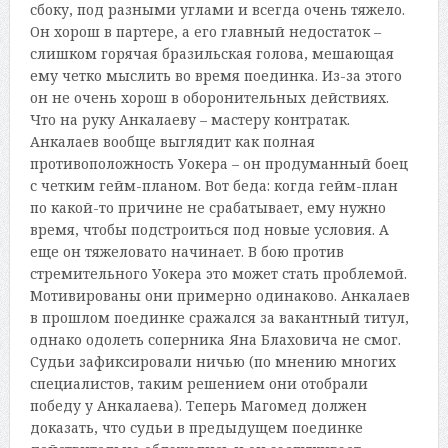
сбоку, под разными углами и всегда очень тяжело.
Он хорош в партере, а его главный недостаток –
слишком горячая бразильская голова, мешающая
ему четко мыслить во время поединка. Из-за этого
он не очень хорош в оборонительных действиях.
Что на руку Анкалаеву – мастеру контратак.
Анкалаев вообще выглядит как полная
противоположность Уокера – он продуманный боец
с четким гейм-планом. Вот беда: когда гейм-план
по какой-то причине не срабатывает, ему нужно
время, чтобы подстроиться под новые условия. А
еще он тяжеловато начинает. В бою против
стремительного Уокера это может стать проблемой.
Мотивированы они примерно одинаково. Анкалаев
в прошлом поединке сражался за вакантный титул,
однако одолеть соперника Яна Блаховича не смог.
Судьи зафиксировали ничью (по мнению многих
специалистов, таким решением они отобрали
победу у Анкалаева). Теперь Магомед должен
доказать, что судьи в предыдущем поединке