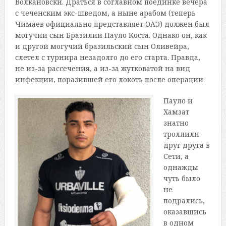
Волкановски. Драться в соглавном поединке вечера
с чеченским экс-шведом, а ныне арабом (теперь
Чимаев официально представляет ОАЭ) должен был
могучий сын Бразилии Пауло Коста. Однако он, как
и другой могучий бразильский сын Оливейра,
слетел с турнира незадолго до его старта. Правда,
не из-за рассечения, а из-за жутковатой на вид
инфекции, поразившей его локоть после операции.
Пауло и
Хамзат
знатно
троллили
друг друга в
Сети, а
однажды
чуть было
не
подрались,
оказавшись
в одном