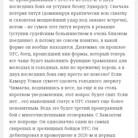
последних боях он уступил Леону Эдвардсу. Сначала
потеряв титул (доминируя практически всю схватку
и схлопотав мощнейший удар под занавес встречи),
потом – не сумев этот титул вернуть в реванше
(уступив судейским большинством в очень близком
поединке). А потому не совсем понятно, в какой
форме он вообще находится. Дилемма: он прошлое
UFC, боец, прошедший пик формы, который теперь
все чаще будет выполнять функцию трамплина для
молодых и голодных, или по-прежнему хорош, а в
двух последних боях ему просто не повезло? Если
Камару Усман сумеет одолеть голодного зверюгу
Чимаева, поднявшись в весе, да еще и на столь
коротком уведомлении, этот вопрос будет снят. Если
нет… его нынешний статус в UFC станет еще более
непонятным. Ведь это будет третий проигранный
бой с многочисленными оговорками. С Хамзатом
все попроще. Он однозначно один из самых
свирепых и зрелищных бойцов UFC. Он
дебютировал в промоушене в 2020-м и первых