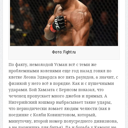
Фото: Fight.ru
По факту, немолодой Усман всё с теми же
проблемными коленями еще год назад гонял по
клетке Леона Эдвардса все пять раундов, а значит, с
физикой у него всё в порядке. Как и с пушечными
ударами. Бой Хамзата с Бернсом показал, что
чеченец пропускает много джебов и прямых. А
Нигерийский кошмар выбрасывает такие удары,
что периодически ломает людям челюсти (как в
поединке с Колби Ковингтоном, который,
минуточку, второй номер полусреднего дивизиона,
а не парнишка для битья). Да и борьба у Камару не