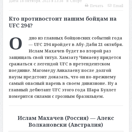
Дата:
18 октября, 2023 в 13:38
в:
Спорт
Печать
Email
Кто противостоит нашим бойцам на
UFC
294?
О
дно из главных бойцовских событий года
—
UFC
294 пройдет в Абу-Даби 21 октября.
Ислам Махачев будет во второй раз
защищать свой титул. Хамзату Чимаеву придется
сражаться с легендой
UFC
в претендентском
поединке. Магомеду Анкалаеву после долгой
паузы предстоит доказать, что он по-прежнему
самый опасный парень в своем дивизионе. Ну а
главный дебютант
UFC
этого года Шара Буллет
померится силами с грозным бразильцем.
Ислам Махачев (Россия) — Алекс
Волкановски (Австралия)