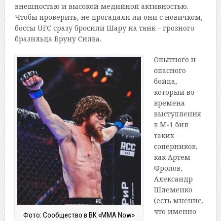
внешностью и высокой медийной активностью.
Чтобы проверить, не прогадали ли они с новичком,
боссы UFC сразу бросили Шару на танк – грозного
бразильца Бруну Силва.
Опытного и
опасного
бойца,
который во
времена
выступления
в М-1 бил
таких
соперников,
как Артем
Фролов,
Александр
Шлеменко
(есть мнение,
что именно
Фото: Сообщество в ВК «MMA Now»