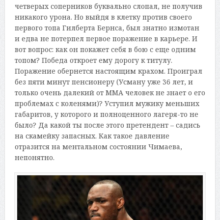
четверых соперников буквально слопал, не получив
никакого урона. Но выйдя в клетку против своего
первого топа Гилберта Бернса, был знатно измотан
и едва не потерпел первое поражение в карьере. И
вот вопрос: как он покажет себя в бою с еще одним
топом? Победа откроет ему дорогу к титулу.
Поражение обернется настоящим крахом. Проиграл
без пяти минут пенсионеру (Усману уже 36 лет, и
только очень далекий от ММА человек не знает о его
проблемах с коленями)? Уступил мужику меньших
габаритов, у которого и полноценного лагеря-то не
было? Да какой ты после этого претендент – садись
на скамейку запасных. Как такое давление
отразится на ментальном состоянии Чимаева,
непонятно.