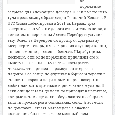
это
поражение
закрыло для Александра дорогу в UFC и вместо него
туда проскользнул бразилец) и Геннадий Ковалев. В
UFC Силва дебютировал в 2021-м. Первых трех
соперников он убрал с дороги относительно легко, а
вот потом напоролся на Алекса Перейру и уступил
ему. Вслед за Перейрой он проиграл Джеральду
Меершерту. Теперь, имея серию из двух поражений,
он непременно должен побеждать Шарабутдина,
поскольку еще одно поражение приблизит его к
вылету из UFC. Шара Буллет же постарается
доказать, что пришел в промоушен всерьез и
надолго. Оба бойца не фурычат в борьбе и хороши в
стойке. Но хороши по-разному. Шара – позер. Он
любит наносить красивые и рискованные удары. И
если они долетают до цели, то приводят к нокаутам,
которые потом еще долго обсуждаются и собирают
тысячи просмотров в социальных сетях. А вот если
не долетают… ставят Магомедова в опасное
положение. Силва же скорее мощный, чем