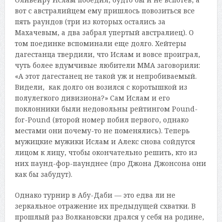
вот с австралийцем ему пришлось повозиться все
пять раундов (три из которых остались за
Махачевым, а два забрал упертый австралиец). О
том поединке вспоминали еще долго. Хейтеры
дагестанца твердили, что Ислам и вовсе проиграл,
чуть более вдумчивые любители ММА заговорили:
«А этот дагестанец не такой уж и непробиваемый.
Видели, как долго он возился с коротышкой из
полулегкого дивизиона?» Сам Ислам и его
поклонники были недовольны рейтингом Pound-
for-Pound (второй номер побил первого, однако
местами они почему-то не поменялись). Теперь
мужицкие мужики Ислам и Алекс снова сойдутся
лицом к лицу, чтобы окончательно решить, кто из
них паунд-фор-паунднее (про Джона Джонсона они
как бы забудут).
Однако турнир в Абу-Даби — это едва ли не
зеркальное отражение их предыдущей схватки. В
прошлый раз Волкановски дрался у себя на родине,