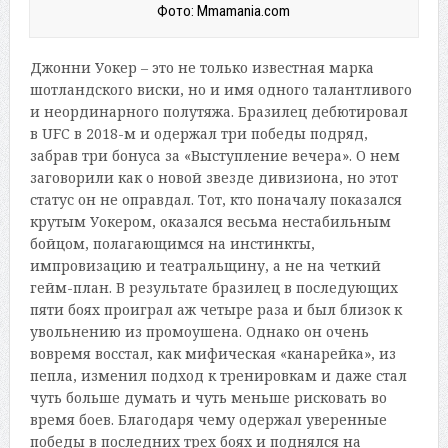
Фото: Mmamania.com
Джонни Уокер – это не только известная марка
шотландского виски, но и имя одного талантливого
и неординарного полутяжа. Бразилец дебютировал
в UFC в 2018-м и одержал три победы подряд,
забрав три бонуса за «Выступление вечера». О нем
заговорили как о новой звезде дивизиона, но этот
статус он не оправдал. Тот, кто поначалу показался
крутым Уокером, оказался весьма нестабильным
бойцом, полагающимся на инстинкты,
импровизацию и театральщину, а не на четкий
гейм-план. В результате бразилец в последующих
пяти боях проиграл аж четыре раза и был близок к
увольнению из промоушена. Однако он очень
вовремя восстал, как мифическая «канарейка», из
пепла, изменил подход к тренировкам и даже стал
чуть больше думать и чуть меньше рисковать во
время боев. Благодаря чему одержал уверенные
победы в последних трех боях и поднялся на