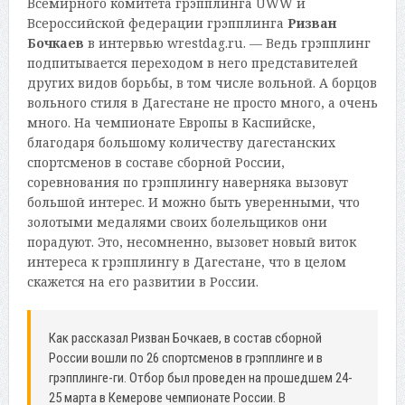
Всемирного комитета грэпплинга UWW и
Всероссийской федерации грэпплинга
Ризван
Бочкаев
в интервью wrestdag.ru. — Ведь грэпплинг
подпитывается переходом в него представителей
других видов борьбы, в том числе вольной. А борцов
вольного стиля в Дагестане не просто много, а очень
много. На чемпионате Европы в Каспийске,
благодаря большому количеству дагестанских
спортсменов в составе сборной России,
соревнования по грэпплингу наверняка вызовут
большой интерес. И можно быть уверенными, что
золотыми медалями своих болельщиков они
порадуют. Это, несомненно, вызовет новый виток
интереса к грэпплингу в Дагестане, что в целом
скажется на его развитии в России.
Как рассказал Ризван Бочкаев, в состав сборной
России вошли по 26 спортсменов в грэпплинге и в
грэпплинге-ги. Отбор был проведен на прошедшем 24-
25 марта в Кемерове чемпионате России. В