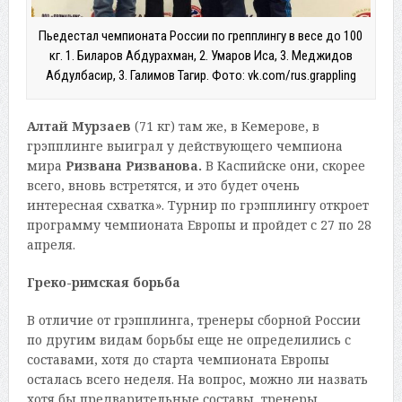
Пьедестал чемпионата России по грепплингу в весе до 100
кг. 1. Биларов Абдурахман, 2. Умаров Иса, 3. Меджидов
Абдулбасир, 3. Галимов Тагир. Фото: vk.com/rus.grappling
Алтай Мурзаев
(71 кг) там же, в Кемерове, в
грэпплинге выиграл у действующего чемпиона
мира
Ризвана Ризванова.
В Каспийске они, скорее
всего, вновь встретятся, и это будет очень
интересная схватка». Турнир по грэпплингу откроет
программу чемпионата Европы и пройдет с 27 по 28
апреля.
Греко-римская борьба
В отличие от грэпплинга, тренеры сборной России
по другим видам борьбы еще не определились с
составами, хотя до старта чемпионата Европы
осталась всего неделя. На вопрос, можно ли назвать
хотя бы предварительные составы, тренеры