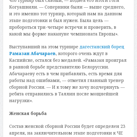
что турнир был слабый, — подвел его итоги Гоги
Когуашвили. — Соперники были — выше среднего,
и это именно тот турнир, который нам на данном
этапе подготовки и был нужен. Была цель —
пробороться три-четыре встречи и проверить, в
какой мы форме накануне чемпионата Европы».
Выступавший на этом турнире
дагестанский борец
Рамазан Абачараев
, которого очень ждут в
Каспийске, остался без медалей. «Рамазан проиграл
в равной борьбе представителю Белоруссии.
Абачараеву есть в чем прибавлять, есть время для
работы над ошибками, — отметил главный тренер
сборной России. — И к тому же хочу подчеркнуть —
ребята отправились в Таллин после мощнейшей
нагрузки».
Женская борьба
Состав женской сборной России будет определен 23
апреля, на заключительном этапе подготовки к ЧЕ