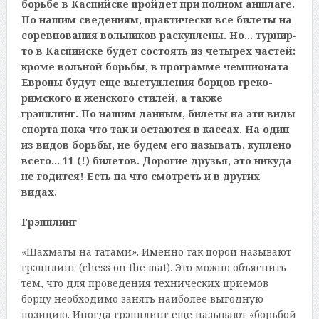
борьбе в Каспийске пройдет при полном аншлаге.
По нашим сведениям, практически все билеты на
соревнования вольников раскуплены. Но… турнир-
то в Каспийске будет состоять из четырех частей:
кроме вольной борьбы, в программе чемпионата
Европы будут еще выступления борцов греко-
римского и женского стилей, а также
грэпплинг. По нашим данным, билеты на эти виды
спорта пока что так и остаются в кассах. На один
из видов борьбы, не будем его называть, куплено
всего… 11 (!) билетов. Дорогие друзья, это никуда
не годится! Есть на что смотреть и в других
видах.
Грэпплинг
«Шахматы на татами». Именно так порой называют
грэпплинг (chess on the mat). Это можно объяснить
тем, что для проведения технических приемов
борцу необходимо занять наиболее выгодную
позицию. Иногда грэпплинг еще называют «борьбой