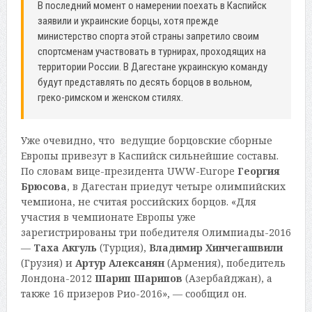
В последний момент о намерении поехать в Каспийск
заявили и украинские борцы, хотя прежде
министерство спорта этой страны запретило своим
спортсменам участвовать в турнирах, проходящих на
территории России. В Дагестане украинскую команду
будут представлять по десять борцов в вольном,
греко-римском и женском стилях.
Уже очевидно, что ведущие борцовские сборные
Европы привезут в Каспийск сильнейшие составы.
По словам вице-президента UWW-Europe
Георгия
Брюсова
, в Дагестан приедут четыре олимпийских
чемпиона, не считая российских борцов. «Для
участия в чемпионате Европы уже
зарегистрированы три победителя Олимпиады-2016
—
Таха Акгуль
(Турция),
Владимир Хинчегашвили
(Грузия) и
Артур Алексанян
(Армения), победитель
Лондона-2012
Шарип Шарипов
(Азербайджан), а
также 16 призеров Рио-2016», — сообщил он.