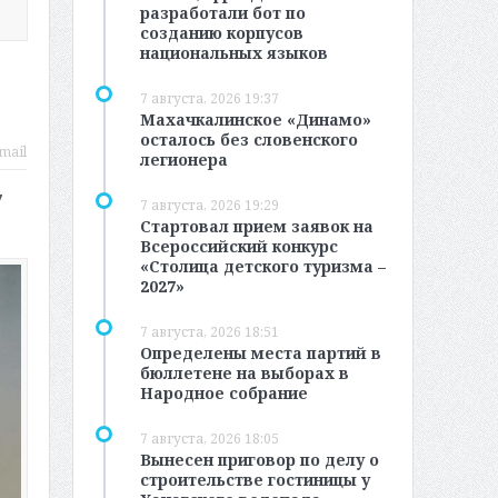
разработали бот по
созданию корпусов
национальных языков
7 августа, 2026 19:37
Махачкалинское «Динамо»
осталось без словенского
mail
легионера
7
7 августа, 2026 19:29
Стартовал прием заявок на
Всероссийский конкурс
«Столица детского туризма –
2027»
7 августа, 2026 18:51
Определены места партий в
бюллетене на выборах в
Народное собрание
7 августа, 2026 18:05
Вынесен приговор по делу о
строительстве гостиницы у