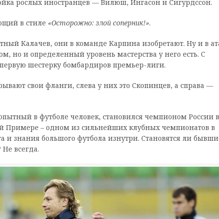
ройка рослых иностранцев — Вилюш, Ингасон и Сигурдссон.
ающий в стиле
«Осторожно: злой соперник!»
.
ный Калачев, они в команде Карпина изобретают. Ну и в ат
ом, но и определенный уровень мастерства у него есть. С
первую шестерку бомбардиров премьер-лиги.
рывают свои фланги, слева у них это Скопинцев, а справа —
опытный в футболе человек, становился чемпионом России 
ской Примере – одном из сильнейших клубных чемпионатов в
 и знания большого футбола изнутри. Становятся ли бывши
Не всегда.