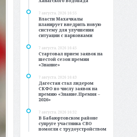
Ханагского водопада
7 августа, 2026 16:55
Власти Махачкалы
планирует внедрить новую
систему для улучшения
ситуации с парковками
7 августа, 2026 16:45
Стартовал прием заявок на
шестой сезон премии
«Знание»
7 августа, 2026 16:43
Дагестан стал лидером
СКФО по числу заявок на
премию «Знание.Премия –
2026»
7 августа, 2026 16:32
В Бабаюртовском районе
супруге участника СВО
помогли с трудоустройством