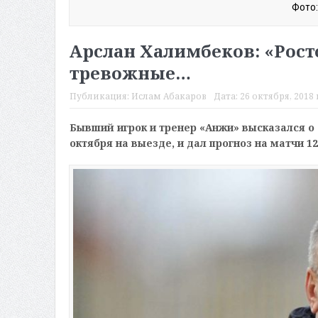
Фото:
Арслан Халимбеков: «Рос
тревожные…
Публикация:
Ислам Абакаров
Дата:
26 октября, 2018 
Бывший игрок и тренер «Анжи» высказался о 
октября на выезде, и дал прогноз на матчи 1