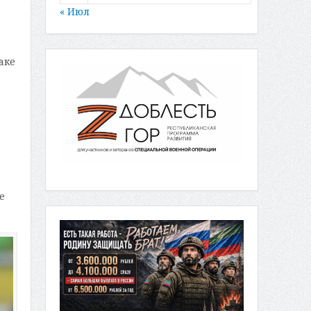
« Июл
аке
в
е