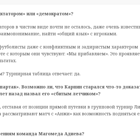
диктатором» или «демократом»?
аторов в чистом виде почти не осталось, даже очень известн
заимопонимание, найти «общий язык» с игроками.
у футболисты даже с конфликтным и задиристым характером
оте с которым они чувствуют: «Мы прибавляем». Это проявляе
льтатах.
м? Турнирная таблица отвечает: да.
артак». Возможно ли, что Карпин старался что-то доказа
лет назад назвал его «сбитым летчиком»?
, отставая от позиции прямой путевки в групповой турнир Л
а рассматривают матч с «Анжи» как возможность подняться 
лениям команда Магомеда Адиева?