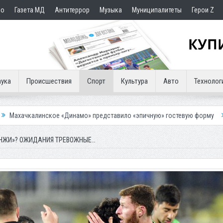
но
Газета МД
Антитеррор
Музыка
Муниципалитеты
Герои Z
ука
Происшествия
Спорт
Культура
Авто
Технолог
мо» представило «эпичную» гостевую форму
Около восьми тысяч чел
АНЖИ»? ОЖИДАНИЯ ТРЕВОЖНЫЕ…