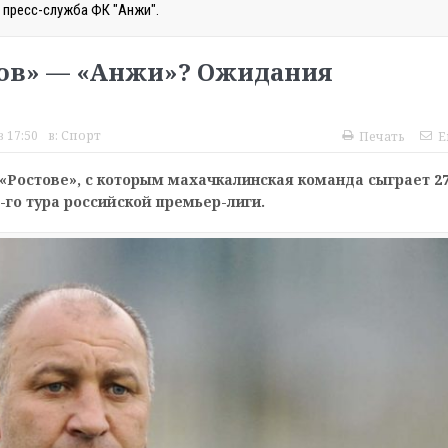
 пресс-служба ФК "Анжи".
тов» — «Анжи»? Ожидания
в 17:50
в:
Спорт
Печать
E
«Ростове», с которым махачкалинская команда сыграет 2
2-го тура российской премьер-лиги.