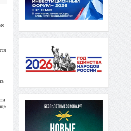
ые
тся
ть
иги
еще