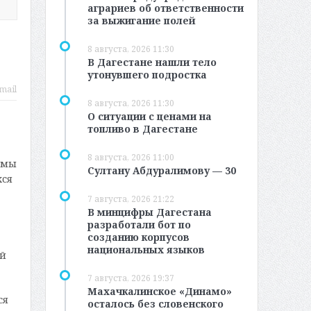
аграриев об ответственности
за выжигание полей
8 августа, 2026 11:30
В Дагестане нашли тело
утонувшего подростка
mail
8 августа, 2026 11:30
О ситуации с ценами на
топливо в Дагестане
8 августа, 2026 11:00
 мы
Султану Абдуралимову — 30
хся
7 августа, 2026 21:22
В минцифры Дагестана
разработали бот по
созданию корпусов
национальных языков
ый
7 августа, 2026 19:37
Махачкалинское «Динамо»
ся
осталось без словенского