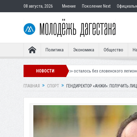
08 августа, 2026
Мнение
Поколение Next
Официаль
Политика
Экономика
Общество
На
калинское «Динамо» осталось без словенского легионера
НОВОСТИ
Вынесен п
ГЛАВНАЯ
СПОРТ
ГЕНДИРЕКТОР «АНЖИ»: ПОЛУЧИТЬ ЛИ