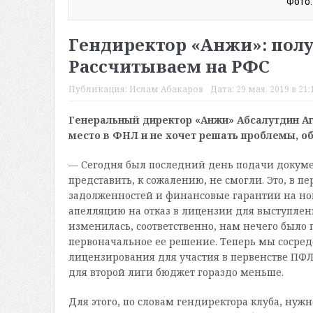
Фото:
Гендиректор «Анжи»: полу
Рассчитываем на РФС
Публикация:
Ислам Абакаров
Дата:
29 мая, 2019 в 21:
Генеральный директор «Анжи» Абсалутдин Ага
место в ФНЛ и не хочет решать проблемы, о
— Сегодня был последний день подачи докум
представить, к сожалению, не смогли. Это, в
задолженностей и финансовые гарантии на нов
апелляцию на отказ в лицензии для выступле
изменилась, соответственно, нам нечего было
первоначальное ее решение. Теперь мы сосред
лицензирования для участия в первенстве ПФЛ
для второй лиги бюджет гораздо меньше.
Для этого, по словам гендиректора клуба, ну