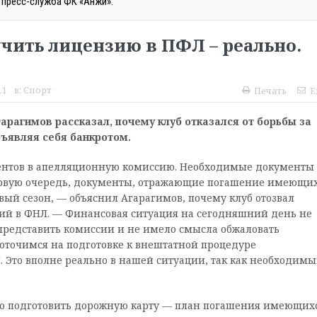
 пресс-служба ФК «Анжи».
чить лицензию в ПФЛ – реально.
11
в:
Спорт
Печать
E
рагимов рассказал, почему клуб отказался от борьбы за
бъявляя себя банкротом.
ентов в апелляционную комиссию. Необходимые документы
 первую очередь, документы, отражающие погашение имеющи
ый сезон, — объяснил Агарагимов, почему клуб отозвал
ний в ФНЛ. — Финансовая ситуация на сегодняшний день не
 представить комиссии и не имело смысла обжаловать
оточимся на подготовке к внештатной процедуре
. Это вполне реально в нашей ситуации, так как необходим
жно подготовить дорожную карту — план погашения имеющих