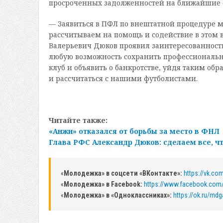
просроченных задолженностей на ближайшие 
— Заявиться в ПФЛ по внештатной процедуре 
рассчитываем на помощь и содействие в этом в
Валерьевич Дюков проявил заинтересованность
любую возможность сохранить профессиональны
клуб и объявить о банкротстве, уйдя таким обр
и рассчитаться с нашими футболистами.
Читайте также:
«Анжи» отказался от борьбы за место в ФНЛ
Глава РФС Александр Дюков: сделаем все, ч
«
Молодежка» в соцсети «ВКонтакте»:
https://vk.c
«
Молодежка» в Facebook:
https://www.facebook.com
«
Молодежка» в «Одноклассниках»:
https://ok.ru/mdg