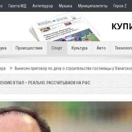
но
Газета МД
Антитеррор
Музыка
Муниципалитеты
Герои Z
ука
Происшествия
Спорт
Культура
Авто
Технолог
риговор по делу о строительстве гостиницы у Ханагского водопада
ЦЕНЗИЮ В ПФЛ – РЕАЛЬНО. РАССЧИТЫВАЕМ НА РФС