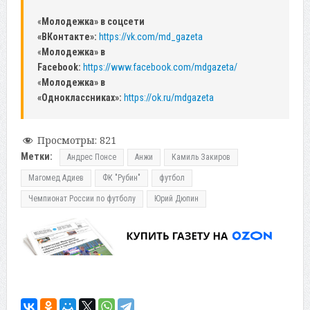
«
Молодежка» в соцсети
«ВКонтакте»:
https://vk.com/md_gazeta
«
Молодежка» в
Facebook:
https://www.facebook.com/mdgazeta/
«
Молодежка» в
«Одноклассниках»:
https://ok.ru/mdgazeta
Просмотры:
821
Метки:
Андрес Понсе
Анжи
Камиль Закиров
Магомед Адиев
ФК "Рубин"
футбол
Чемпионат России по футболу
Юрий Дюпин