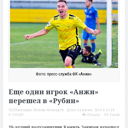
Фото: пресс-служба ФК «Анжи».
Еще один игрок «Анжи»
перешел в «Рубин»
Публикация:
Ислам Абакаров
Дата:
14 июня, 2019 в 15:18
в:
Спорт
Печать
Email
20-летний полузащитник Камиль Закиров перешел