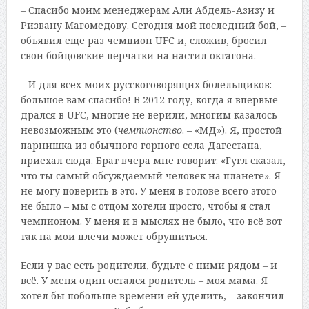
– Спасибо моим менеджерам Али Абдель-Азизу и
Ризвану Магомедову. Сегодня мой последний бой, –
объявил еще раз чемпион UFC и, сложив, бросил
свои бойцовские перчатки на настил октагона.
– И для всех моих русскоговорящих болельщиков:
большое вам спасибо! В 2012 году, когда я впервые
дрался в UFC, многие не верили, многим казалось
невозможным это (
чемпионство
. – «МД»). Я, простой
парнишка из обычного горного села Дагестана,
приехал сюда. Брат вчера мне говорит: «Гугл сказал,
что ты самый обсуждаемый человек на планете». Я
не могу поверить в это. У меня в голове всего этого
не было – мы с отцом хотели просто, чтобы я стал
чемпионом. У меня и в мыслях не было, что всё вот
так на мои плечи может обрушиться.
Если у вас есть родители, будьте с ними рядом – и
всё. У меня один остался родитель – моя мама. Я
хотел бы побольше времени ей уделить, – закончил