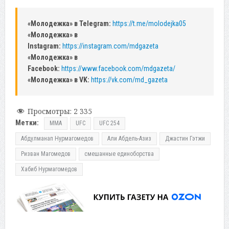
«Молодежка» в Telegram:
https://t.me/molodejka05
«Молодежка» в
Instagram:
https://instagram.com/mdgazeta
«Молодежка» в
Facebook:
https://www.facebook.com/mdgazeta/
«Молодежка» в VK:
https://vk.com/md_gazeta
Просмотры:
2 335
Метки:
MMA
UFC
UFC 254
Абдулманап Нурмагомедов
Али Абдель-Азиз
Джастин Гэтжи
Ризван Магомедов
смешанные единоборства
Хабиб Нурмагомедов