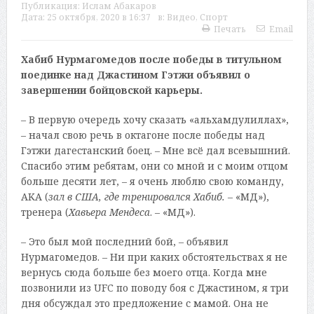
Публикация:
Ислам Абакаров
Дата:
25 октября, 2020 в 16:37
в:
Видео
,
Спорт
Печать
Email
Хабиб Нурмагомедов после победы в титульном
поединке над Джастином Гэтжи объявил о
завершении бойцовской карьеры.
– В первую очередь хочу сказать «альхамдулиллах»,
– начал свою речь в октагоне после победы над
Гэтжи дагестанский боец. – Мне всё дал всевышний.
Спасибо этим ребятам, они со мной и с моим отцом
больше десяти лет, – я очень люблю свою команду,
AKA (
зал в США, где тренировался Хабиб.
– «МД»),
тренера (
Хавьера Мендеса
. – «МД»).
– Это был мой последний бой, – объявил
Нурмагомедов. – Ни при каких обстоятельствах я не
вернусь сюда больше без моего отца. Когда мне
позвонили из UFC по поводу боя с Джастином, я три
дня обсуждал это предложение с мамой. Она не