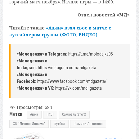
горячий матч ноября». Начало игры — в 14:00.
Отдел новостей «МД»
Читайте также
«Анжи» взял свое в матче с
аутсайдером группы (ФОТО, ВИДЕО)
«Молодежка» в Telegram:
https://t.me/molodejka05
«Молодежка» в
Instagram:
https://instagram.com/mdgazeta
«Молодежка» в
Facebook:
https://www.facebook.com/mdgazeta/
«Молодежка» в VK:
https://vk.com/md_gazeta
Просмотры:
684
Метки:
Анжи
ПФЛ
Самюэль Это′О
ФК "Легион Динамо"
футбол
Шамиль Лахиялов