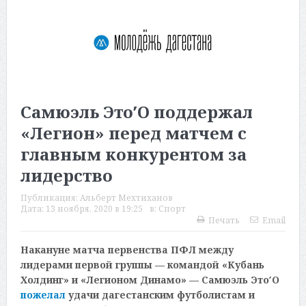
Самюэль Это′О поддержал
«Легион» перед матчем с
главным конкурентом за
лидерство
Публикация:
Альберт Мехтиханов
Дата:
13 ноября, 2020 в 19:25
в:
Спорт
Печать
Email
Накануне матча первенства ПФЛ между
лидерами первой группы — командой «Кубань
Холдинг» и «Легионом Динамо» — Самюэль Это′О
пожелал
удачи дагестанским футболистам и