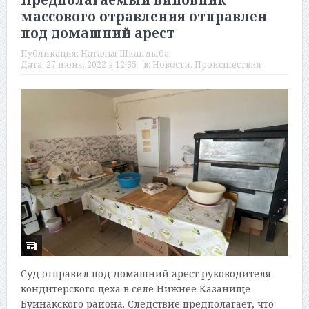
Предполагаемый виновник
массового отравления отправлен
под домашний арест
Публикация:
Наталья Шкандыба
Дата:
27 июня, 2022 в 12:35
в:
Новости
,
Происшествия
Суд отправил под домашний арест руководителя
кондитерского цеха в селе Нижнее Казанище
Буйнакского района. Следствие предполагает, что