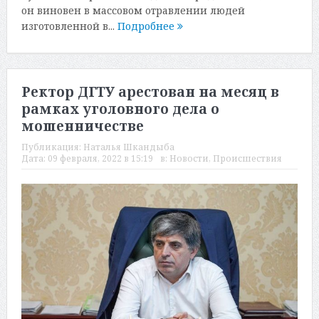
он виновен в массовом отравлении людей
изготовленной в...
Подробнее
Ректор ДГТУ арестован на месяц в
рамках уголовного дела о
мошенничестве
Публикация:
Наталья Шкандыба
Дата:
09 февраля, 2022 в 15:19
в:
Новости
,
Происшествия