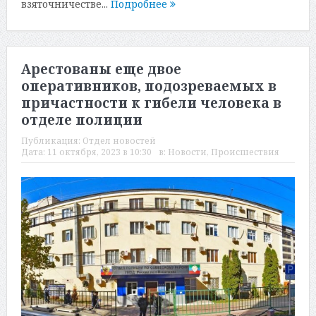
взяточничестве...
Подробнее
Арестованы еще двое
оперативников, подозреваемых в
причастности к гибели человека в
отделе полиции
Публикация:
Отдел новостей
Дата:
11 октября, 2023 в 10:30
в:
Новости
,
Происшествия