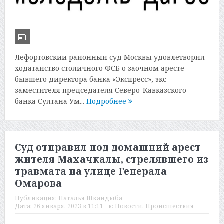
Лефортовский районный суд Москвы удовлетворил
ходатайство столичного ФСБ о заочном аресте
бывшего директора банка «Экспресс», экс-
заместителя председателя Северо-Кавказского
банка Султана Ум...
Подробнее
Суд отправил под домашний арест
жителя Махачкалы, стрелявшего из
травмата на улице Генерала
Омарова
Публикация:
Наталья Шкандыба
Дата:
26 января, 2023 в 11:11
в:
Новости
,
Происшествия