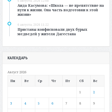
6 августа, 2026 12:08
Аида Касумова: «Школа — не препятствие на
пути к жизни. Она часть подготовки к этой
жизни»
6 августа, 2026 11:22
Приставы конфисковали двух бурых
медведей у жителя Дагестана
КАЛЕНДАРЬ
Август 2026
Пн
Вт
Ср
Чт
Пт
Сб
Вс
1
2
3
4
5
6
7
8
9