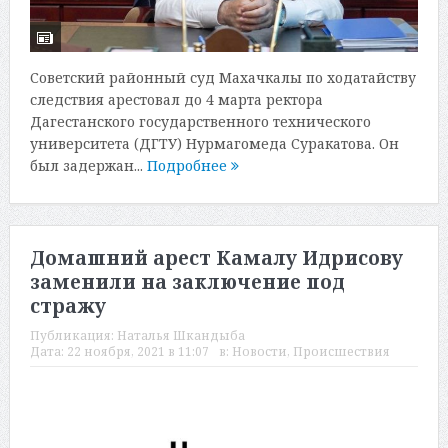
Советский районный суд Махачкалы по ходатайству
следствия арестовал до 4 марта ректора
Дагестанского государственного технического
университета (ДГТУ) Нурмагомеда Суракатова. Он
был задержан...
Подробнее
Домашний арест Камалу Идрисову
заменили на заключение под
стражу
Публикация:
Наталья Шкандыба
Дата:
22 ноября, 2021 в 11:07
в:
Новости
,
Происшествия