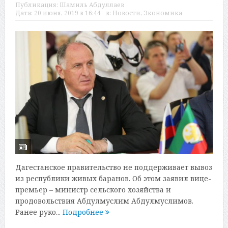
Публикация:
Шамиль Абдуллаев
Дата:
20 июня, 2019 в 16:44
в:
Новости
,
Экономика
Дагестанское правительство не поддерживает вывоз
из республики живых баранов. Об этом заявил вице-
премьер – министр сельского хозяйства и
продовольствия Абдулмуслим Абдулмуслимов.
Ранее руко...
Подробнее