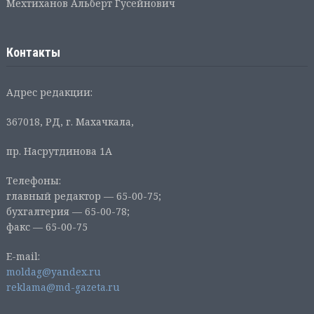
Мехтиханов Альберт Гусейнович
Контакты
Адрес редакции:
367018, РД, г. Махачкала,
пр. Насрутдинова 1А
Телефоны:
главный редактор — 65-00-75;
бухгалтерия — 65-00-78;
факс — 65-00-75
E-mail:
moldag@yandex.ru
reklama@md-gazeta.ru