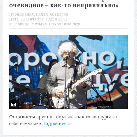
очевидное – как-то неправильно»
Публикация:
Ислам Абакаров
Дата:
28 сентября, 2022 в 23:04
в:
Главное
,
Музыка
,
Поколение Next
Финалисты крупного музыкального конкурса – о
себе и музыке
Подробнее