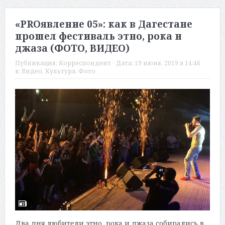
«PROявление 05»: как в Дагестане
прошел фестиваль этно, рока и
джаза (ФОТО, ВИДЕО)
Публикация:
Корреспондент
Дата:
19 июня, 2019 в 14:46
в:
Видео
,
Культура
,
Фото
Два дня любители этно, рока и джаза собирались в