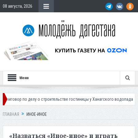
08 августа, 2026
Меню
 по делу о строительстве гостиницы у Ханагского водопада
Власти М
ГЛАВНАЯ
ИНОЕ-ИНОЕ
«Назваться «Иное-иное» и играть