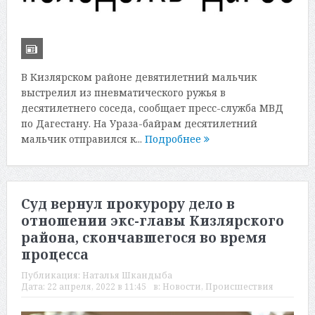
В Кизлярском районе девятилетний мальчик
выстрелил из пневматического ружья в
десятилетнего соседа, сообщает пресс-служба МВД
по Дагестану. На Ураза-байрам десятилетний
мальчик отправился к...
Подробнее
Суд вернул прокурору дело в
отношении экс-главы Кизлярского
района, скончавшегося во время
процесса
Публикация:
Наталья Шкандыба
Дата:
22 апреля, 2022 в 11:45
в:
Новости
,
Происшествия