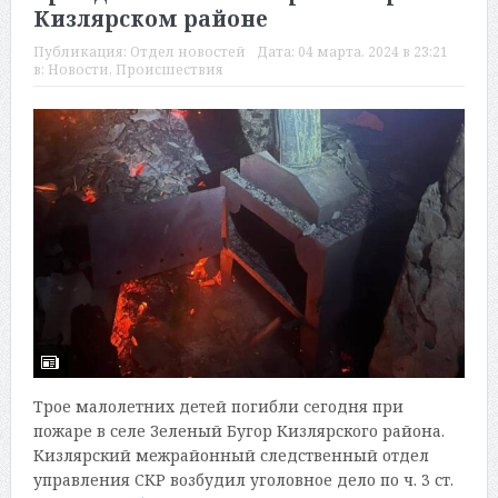
Кизлярском районе
Публикация:
Отдел новостей
Дата:
04 марта, 2024 в 23:21
в:
Новости
,
Происшествия
Трое малолетних детей погибли сегодня при
пожаре в селе Зеленый Бугор Кизлярского района.
Кизлярский межрайонный следственный отдел
управления СКР возбудил уголовное дело по ч. 3 ст.