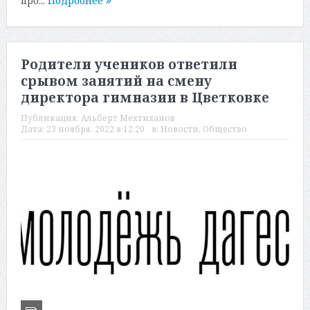
про...
Подробнее
Родители учеников ответили
срывом занятий на смену
директора гимназии в Цветковке
Публикация:
Альберт Мехтиханов
Дата:
23 ноября, 2022 в 12:20
в:
Новости
,
Общество