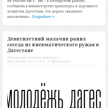
на участке км 4 – км 7 в Кизлярском районе,
сообщили в министерстве транспорта и дорожного
хозяйства Дагестана. Эта дорога связывает
населенные...
Подробнее
Девятилетний мальчик ранил
соседа из пневматического ружья в
Дагестане
Публикация:
Шамиль Абдуллаев
Дата:
03 мая, 2022 в 23:07
в:
Официально