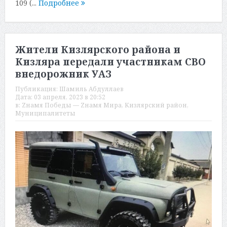
109 (...
Подробнее
Жители Кизлярского района и
Кизляра передали участникам СВО
внедорожник УАЗ
Публикация:
Шамиль Абдуллаев
Дата:
03 апреля, 2023 в 20:52
в:
Zнамя Победы — Zнамя Мира
,
Кизлярский район
,
Муниципалитеты