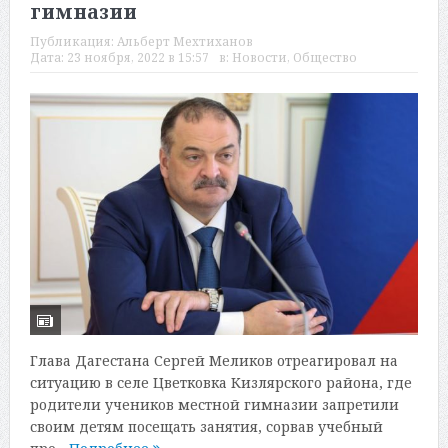
гимназии
Публикация:
Альберт Мехтиханов
Дата:
23 ноября, 2022 в 15:57
в:
Новости
,
Общество
Глава Дагестана Сергей Меликов отреагировал на
ситуацию в селе Цветковка Кизлярского района, где
родители учеников местной гимназии запретили
своим детям посещать занятия, сорвав учебный