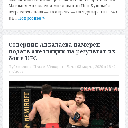
Магомед Анкалаев и молдаванин Ион Куцелаба
встретятся снова — 18 апреля — на турнире UFC 249
в Б...
Подробнее
Соперник Анкалаева намерен
подать апелляцию на результат их
боя в UFC
Публикация:
Ислам Абакаров
Дата:
03 марта, 2020 в 18:47
в:
Спорт