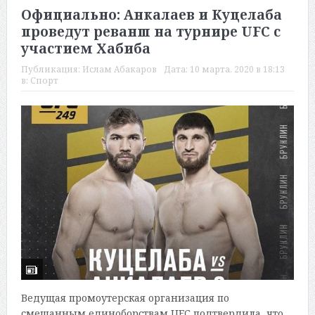
Официально: Анкалаев и Куцелаба
проведут реванш на турнире UFC с
участием Хабиба
Публикация:
Ислам Абакаров
Дата:
10 марта, 2020 в 18:13
в:
Спорт
Ведущая промоутерская организация по
смешанным единоборствам UFC подтвердила, что