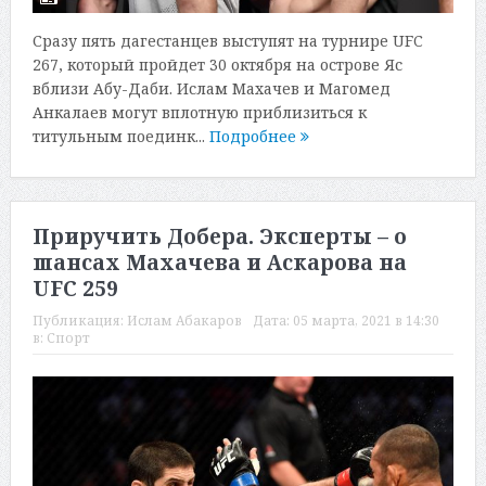
Сразу пять дагестанцев выступят на турнире UFC
267, который пройдет 30 октября на острове Яс
вблизи Абу-Даби. Ислам Махачев и Магомед
Анкалаев могут вплотную приблизиться к
титульным поединк...
Подробнее
Приручить Добера. Эксперты – о
шансах Махачева и Аскарова на
UFC 259
Публикация:
Ислам Абакаров
Дата:
05 марта, 2021 в 14:30
в:
Спорт