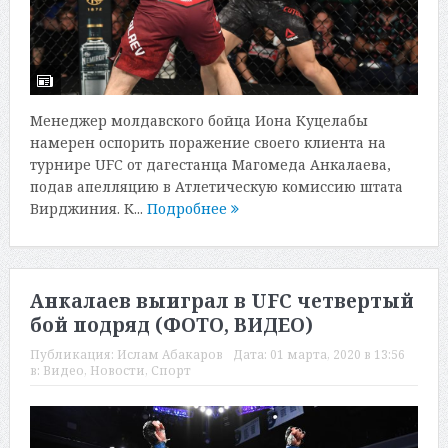
Менеджер молдавского бойца Иона Куцелабы
намерен оспорить поражение своего клиента на
турнире UFC от дагестанца Магомеда Анкалаева,
подав апелляцию в Атлетическую комиссию штата
Вирджиния. К...
Подробнее
Анкалаев выиграл в UFC четвертый
бой подряд (ФОТО, ВИДЕО)
Публикация:
Ислам Абакаров
Дата:
01 марта, 2020 в 13:56
в:
Видео
,
Новости
,
Спорт