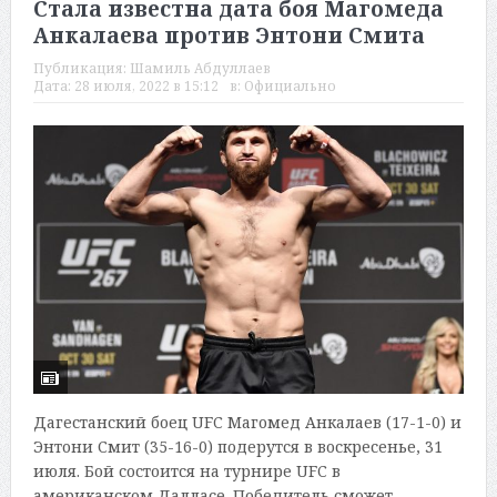
Стала известна дата боя Магомеда
Анкалаева против Энтони Смита
Публикация:
Шамиль Абдуллаев
Дата:
28 июля, 2022 в 15:12
в:
Официально
Дагестанский боец UFC Магомед Анкалаев (17-1-0) и
Энтони Смит (35-16-0) подерутся в воскресенье, 31
июля. Бой состоится на турнире UFC в
американском Далласе. Победитель сможет