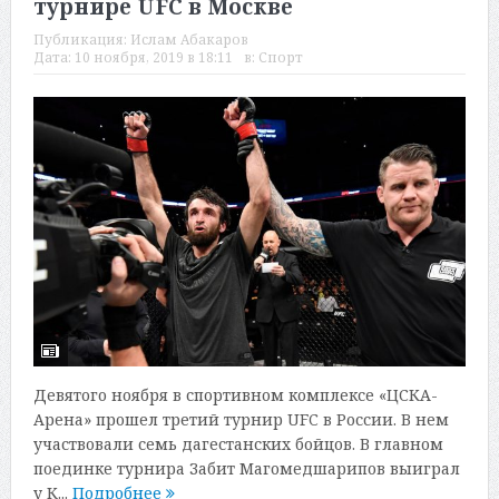
турнире UFC в Москве
Публикация:
Ислам Абакаров
Дата:
10 ноября, 2019 в 18:11
в:
Спорт
Девятого ноября в спортивном комплексе «ЦСКА-
Арена» прошел третий турнир UFC в России. В нем
участвовали семь дагестанских бойцов. В главном
поединке турнира Забит Магомедшарипов выиграл
у К...
Подробнее