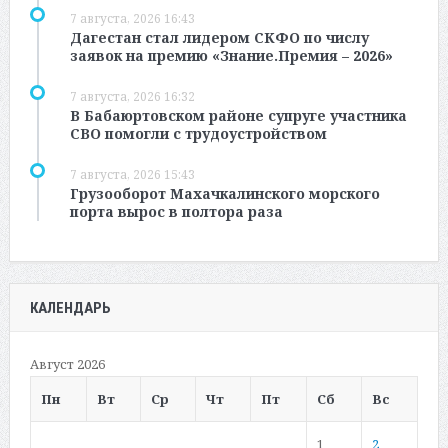
7 августа, 2026 16:43
Дагестан стал лидером СКФО по числу
заявок на премию «Знание.Премия – 2026»
7 августа, 2026 16:32
В Бабаюртовском районе супруге участника
СВО помогли с трудоустройством
7 августа, 2026 15:43
Грузооборот Махачкалинского морского
порта вырос в полтора раза
КАЛЕНДАРЬ
Август 2026
Пн
Вт
Ср
Чт
Пт
Сб
Вс
1
2