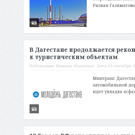
Ризван Газимагомед
В Дагестане продолжается реко
к туристическим объектам
Публикация:
Шамиль Абдуллаев
Дата:
09 сентября, 2
Минтранс Дагестан
автомобильной дор
идет укладка асфал