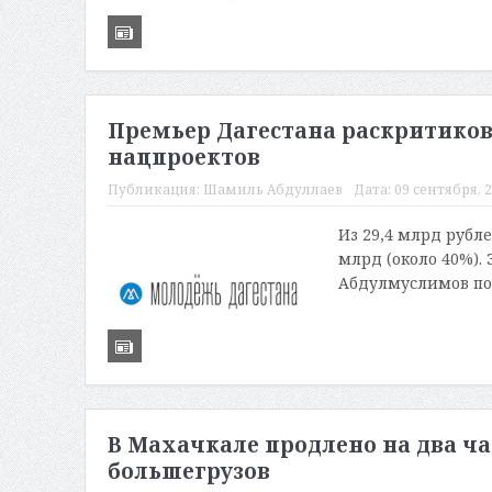
Премьер Дагестана раскритиков
нацпроектов
Публикация:
Шамиль Абдуллаев
Дата:
09 сентября, 2
Из 29,4 млрд рубл
млрд (около 40%).
Абдулмуслимов под
В Махачкале продлено на два ча
большегрузов