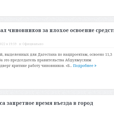
ал чиновников за плохое освоение средст
022 в 19:59
в:
Официально
ей, выделенных для Дагестана по нацпроектам, освоено 11,3
 За это председатель правительства Абдулмуслим
верг критике работу чиновников. «Б...
Подробнее
са запретное время въезда в город