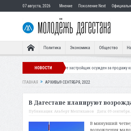
07 августа, 2026
Мнение
Поколение Next
Официаль
Политика
Экономика
Общество
На
ахачкале
В Дербенте застройщик осужден за продажу квартир подста
НОВОСТИ
ГЛАВНАЯ
АРХИВЫ9 СЕНТЯБРЯ, 2022
В Дагестане планируют возрож
Публикация:
Альберт Мехтиханов
Дата:
09 сентября, 
В минувший четвер
возрождения малой