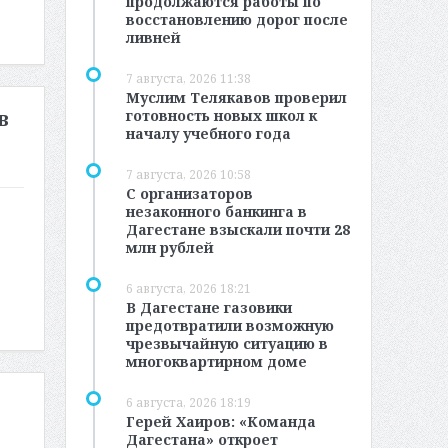
продолжаются работы по
восстановлению дорог после
ливней
7 августа, 2026 11:38
Муслим Телякавов проверил
готовность новых школ к
в
началу учебного года
7 августа, 2026 10:58
С организаторов
незаконного банкинга в
Дагестане взыскали почти 28
млн рублей
6 августа, 2026 18:21
В Дагестане газовики
предотвратили возможную
чрезвычайную ситуацию в
многоквартирном доме
6 августа, 2026 18:19
Герей Хаиров: «Команда
Дагестана» откроет