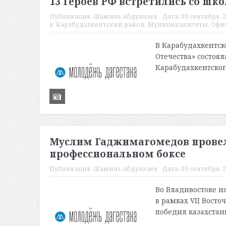
13 Героев РФ встретились со ш
Публикация:
Шамиль Абдуллаев
Дата:
09 сентября, 2
в:
Карабудахкентский район
,
Муниципалитеты
,
Офи
В Карабудахкентск
Отечества» состоял
Карабудахкентског
Муслим Гаджимагомедов провел
профессиональном боксе
Публикация:
Шамиль Абдуллаев
Дата:
09 сентября, 2
Во Владивостоке на
в рамках VII Вост
победил казахстан