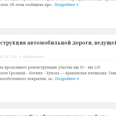
ов. Об этом сообщила пре...
Подробнее
нструкция автомобильной дороги, ведуще
022 в 22:16
в:
Официально
а продолжает реконструкцию участка км 95 – км 110
оги Грозный – Ботлих – Хунзах — Араканская площадка. Там
ьтобетонного покрытия, за...
Подробнее