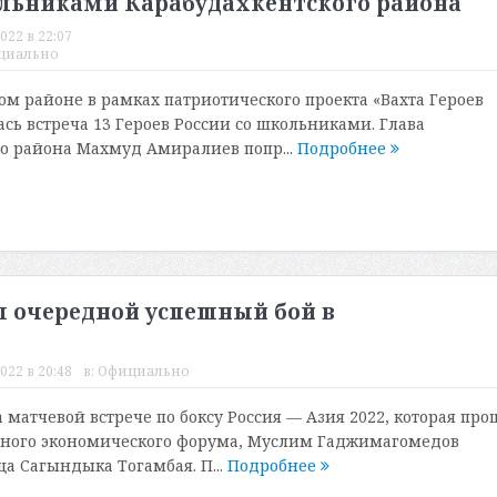
кольниками Карабудахкентского района
022 в 22:07
циально
ом районе в рамках патриотического проекта «Вахта Героев
ась встреча 13 Героев России со школьниками. Глава
о района Махмуд Амиралиев попр...
Подробнее
 очередной успешный бой в
022 в 20:48
в:
Официально
 матчевой встрече по боксу Россия — Азия 2022, которая про
очного экономического форума, Муслим Гаджимагомедов
ца Сагындыка Тогамбая. П...
Подробнее