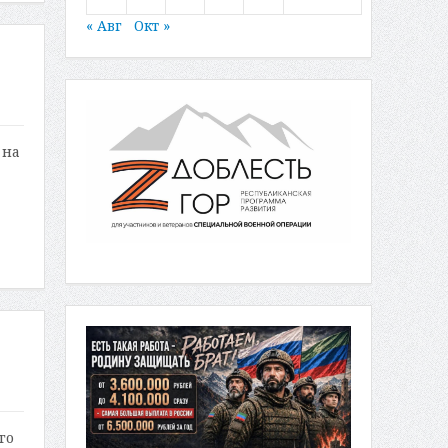
« Авг
Окт »
 на
го