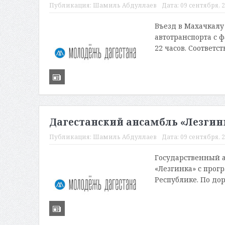
Публикация:
Шамиль Абдуллаев
Дата:
09 сентября, 2
Въезд в Махачкалу
автотранспорта с ф
22 часов. Соответс
Дагестанский ансамбль «Лезгин
Публикация:
Шамиль Абдуллаев
Дата:
09 сентября, 2
Государственный 
«Лезгинка» с прог
Республике. По дор