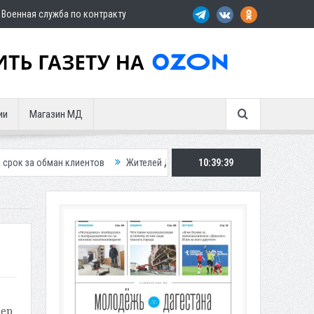
Военная служба по контракту
ии
Магазин МД
 клиентов
Жителей Дагестана приглашает в «Госуслуги Дом»
10:39:40
При
ьер