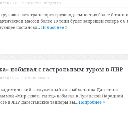
022 в 18:45
в:
Новости
,
Общество
 грузового автотранспорта грузоподъемностью более 8 тонн 
актической массой более 10 тонн будет запрещен теперь с 8 
твующее постановл...
Подробнее
ка» побывал с гастрольным туром в ЛНР
022 в 16:24
в:
Официально
академический заслуженный ансамбль танца Дагестана
раммой «Мир сквозь танец» побывал в Луганской Народной
оге в ЛНР дагестанские танцоры вы...
Подробнее