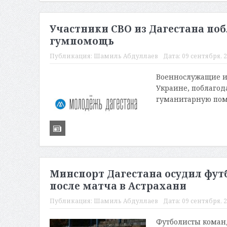
Участники СВО из Дагестана по
гумпомощь
Публикация:
Шамиль Абдуллаев
Дата:
09 сентября, 2
Военнослужащие из
Украине, поблагод
гуманитарную помощ
Минспорт Дагестана осудил фут
после матча в Астрахани
Публикация:
Шамиль Абдуллаев
Дата:
09 сентября, 2
Футболисты команд