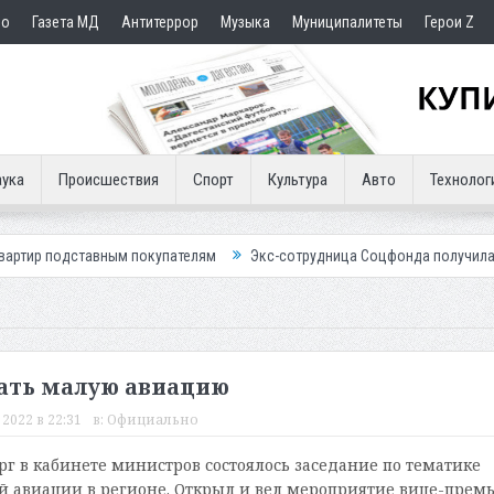
но
Газета МД
Антитеррор
Музыка
Муниципалитеты
Герои Z
ука
Происшествия
Спорт
Культура
Авто
Технолог
вным покупателям
Экс-сотрудница Соцфонда получила срок за обман
дать малую авиацию
2022 в 22:31
в:
Официально
г в кабинете министров состоялось заседание по тематике
 авиации в регионе. Открыл и вел мероприятие вице-прем