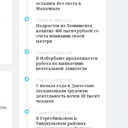
остались без света в
Махачкале
7 августа, 2026 12:12
Подросток из Ленинкента
похитил 400 тысяч рублей со
счета компании своей
матери
7 августа, 2026 11:49
В Избербаше продолжается
работа по выявлению
нелегальной занятости
7 августа, 2026 11:48
С начала года в Дагестане
легализовали трудовую
деятельность почти 28 тысяч
человек
шла
7 августа, 2026 11:40
В Гергебильском и
Унцукульском районах