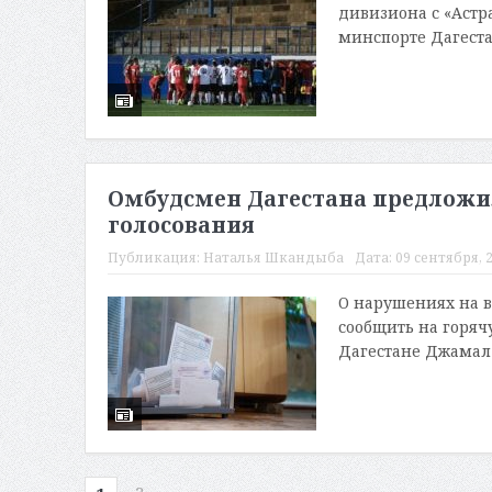
дивизиона с «Астра
минспорте Дагеста
Омбудсмен Дагестана предложил
голосования
Публикация:
Наталья Шкандыба
Дата:
09 сентября, 2
О нарушениях на в
сообщить на горяч
Дагестане Джамал 
2