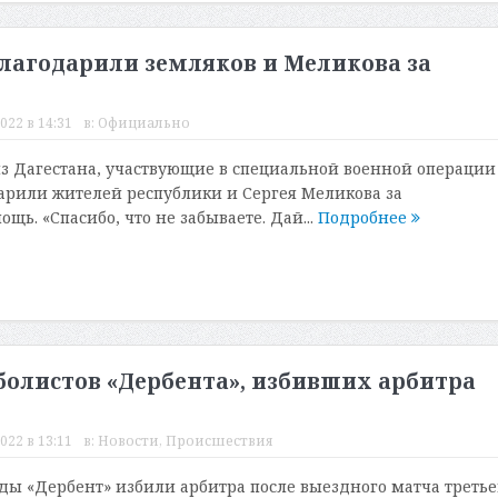
благодарили земляков и Меликова за
022 в 14:31
в:
Официально
 Дагестана, участвующие в специальной военной операции
арили жителей республики и Сергея Меликова за
ь. «Спасибо, что не забываете. Дай...
Подробнее
болистов «Дербента», избивших арбитра
022 в 13:11
в:
Новости
,
Происшествия
ы «Дербент» избили арбитра после выездного матча третье