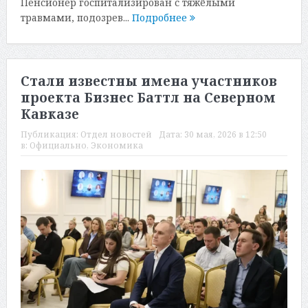
Пенсионер госпитализирован с тяжёлыми
травмами, подозрев...
Подробнее
Стали известны имена участников
проекта Бизнес Баттл на Северном
Кавказе
Публикация:
Отдел новостей
Дата:
30 мая, 2026 в 12:50
в:
Официально
,
Экономика