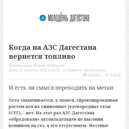
Когда на АЗС Дагестана
вернется топливо
Публикация:
Ислам Абакаров
Дата:
31 августа, 2021 в 14:58
в:
Главное
,
Экономика
Печать
Email
И есть ли смысл переходить на метан
Лето заканчивается, а эпопея, спровоцированная
ростом цен на сжиженные углевородные газы
(СУГ), – нет. На этот раз АЗС Дагестана
«обрадовали» автовладельцев не высоким
ценником на газ, а его отсутствием. Местные