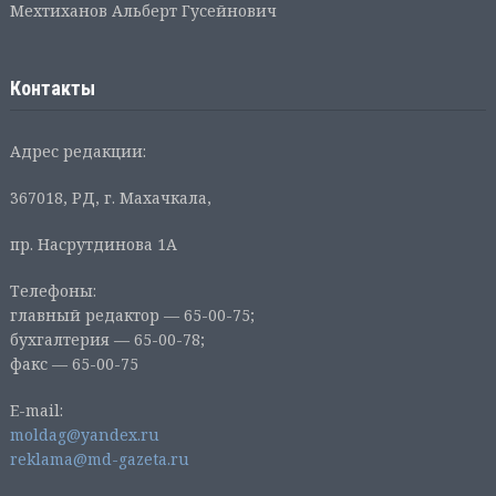
Мехтиханов Альберт Гусейнович
Контакты
Адрес редакции:
367018, РД, г. Махачкала,
пр. Насрутдинова 1А
Телефоны:
главный редактор — 65-00-75;
бухгалтерия — 65-00-78;
факс — 65-00-75
E-mail:
moldag@yandex.ru
reklama@md-gazeta.ru