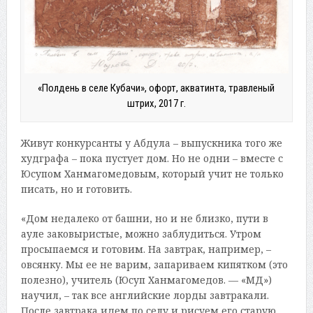
«Полдень в селе Кубачи», офорт, акватинта, травленый
штрих, 2017 г.
Живут конкурсанты у Абдула – выпускника того же
худграфа – пока пустует дом. Но не одни – вместе с
Юсупом Ханмагомедовым, который учит не только
писать, но и готовить.
«Дом недалеко от башни, но и не близко, пути в
ауле заковыристые, можно заблудиться. Утром
просыпаемся и готовим. На завтрак, например, –
овсянку. Мы ее не варим, запариваем кипятком (это
полезно), учитель (Юсуп Ханмагомедов. — «МД»)
научил, – так все английские лорды завтракали.
После завтрака идем по селу и рисуем его старую