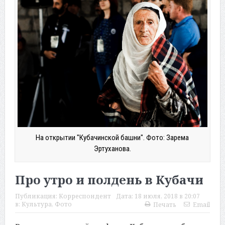
На открытии "Кубачинской башни". Фото: Зарема
Эртуханова.
Про утро и полдень в Кубачи
Публикация:
Корреспондент
Дата:
18 июля, 2018 в 20:07
в:
Культура
,
Фото
Печать
Email