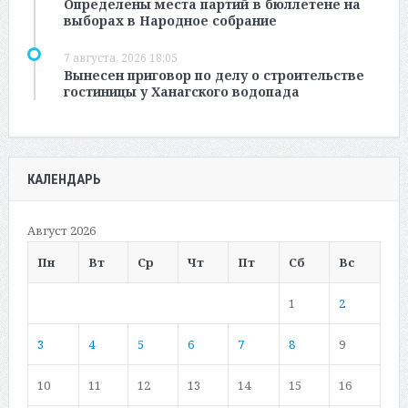
Определены места партий в бюллетене на
выборах в Народное собрание
7 августа, 2026 18:05
Вынесен приговор по делу о строительстве
гостиницы у Ханагского водопада
КАЛЕНДАРЬ
Август 2026
Пн
Вт
Ср
Чт
Пт
Сб
Вс
1
2
3
4
5
6
7
8
9
10
11
12
13
14
15
16