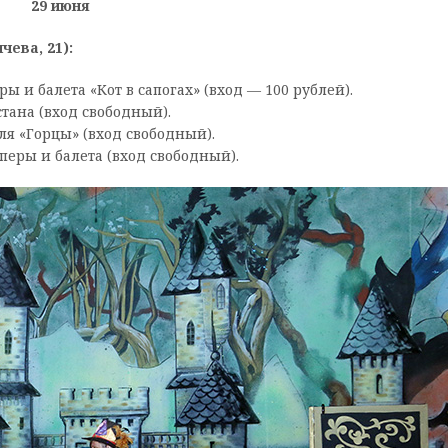
29 июня
чева, 21):
ры и балета «Кот в сапогах» (вход — 100 рублей).
тана (вход свободный).
ля «Горцы» (вход свободный).
оперы и балета (вход свободный).