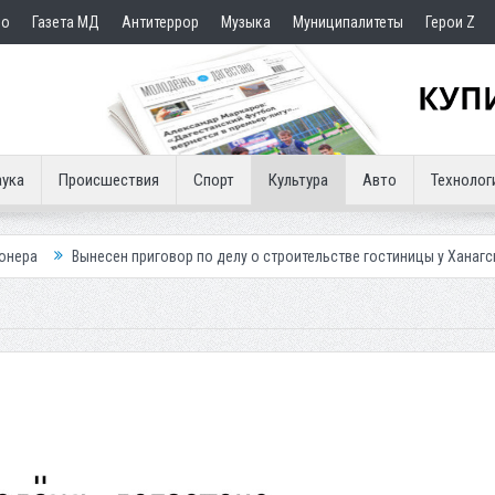
но
Газета МД
Антитеррор
Музыка
Муниципалитеты
Герои Z
ука
Происшествия
Спорт
Культура
Авто
Технолог
риговор по делу о строительстве гостиницы у Ханагского водопада
В