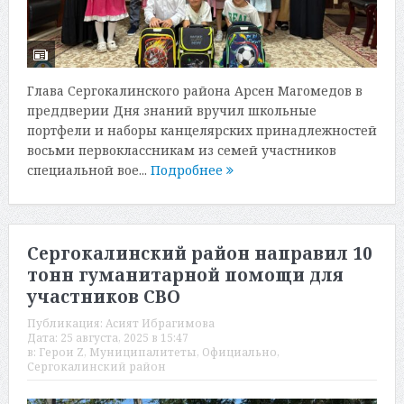
Глава Сергокалинского района Арсен Магомедов в
преддверии Дня знаний вручил школьные
портфели и наборы канцелярских принадлежностей
восьми первоклассникам из семей участников
специальной вое...
Подробнее
Сергокалинский район направил 10
тонн гуманитарной помощи для
участников СВО
Публикация:
Асият Ибрагимова
Дата:
25 августа, 2025 в 15:47
в:
Герои Z
,
Муниципалитеты
,
Официально
,
Сергокалинский район