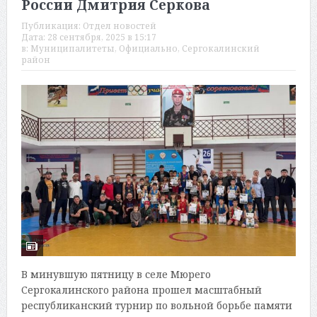
России Дмитрия Серкова
Публикация:
Отдел новостей
Дата:
28 сентября, 2025 в 15:17
в:
Муниципалитеты
,
Официально
,
Сергокалинский
район
В минувшую пятницу в селе Мюрего
Сергокалинского района прошел масштабный
республиканский турнир по вольной борьбе памяти