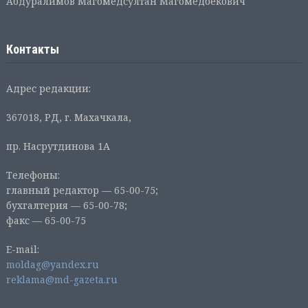
Абдуралимов Магомедсултан Магомедбекович
Контакты
Адрес редакции:
367018, РД, г. Махачкала,
пр. Насрутдинова 1А
Телефоны:
главный редактор — 65-00-75;
бухгалтерия — 65-00-78;
факс — 65-00-75
E-mail:
moldag@yandex.ru
reklama@md-gazeta.ru