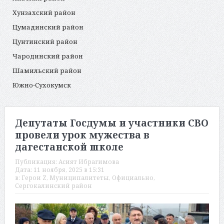
Хунзахский район
Цумадинский район
Цунтинский район
Чародинский район
Шамильский район
Южно-Сухокумск
Депутаты Госдумы и участники СВО
провели урок мужества в
дагестанской школе
Публикация:
Асият Ибрагимова
Дата:
11 ноября, 2025 в 15:31
в:
Герои Z
,
Муниципалитеты
,
Официально
,
Сергокалинский район