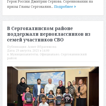
Героя России Дмитрия Серкова. Соревнования на
призы Главы Сергокалин...
Подробнее
В Сергокалинском районе
поддержали первоклассников из
семей участников СВО
Публикация:
Асият Ибрагимова
Дата:
29 августа, 2025 в 14:00
в:
Муниципалитеты
,
Официально
,
Сергокалинский
район