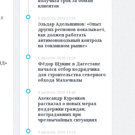
получила срок за обман
клиентов
16
6 августа, 2026 15:04
Эльдар Адельшинов: «Опыт
других регионов показывает,
как должен работать
антимонопольный контроль
на топливном рынке»
6 августа, 2026 14:50
МД»
Фёдор Щукин: в Дагестане
начался отбор подрядчика
для строительства северного
обхода Махачкалы
6 августа, 2026 14:46
Александр Куренков
рассказал о новых мерах
поддержки граждан,
пострадавших при
чрезвычайных ситуациях
6 августа, 2026 13:13