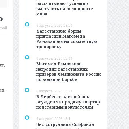
рассчитывают успешно
выступить на чемпионате
мира
о
6 августа, 2026 18:10
mail
Дагестанские борцы
пригласили Магомеда
Рамазанова на совместную
тренировку
6 августа, 2026 18:09
Магомед Рамазанов
т,
наградил дагестанских
призеров чемпионата России
по вольной борьбе
ев,
6 августа, 2026 16:57
В Дербенте застройщик
осужден за продажу квартир
подставным покупателям
6 августа, 2026 15:41
Экс-сотрудница Соцфонда