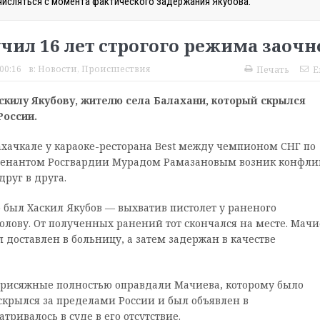
числяться с момента фактического задержания Якубова.
чил 16 лет строгого режима заочн
00:16
в:
Новости
,
Происшествия
Печать
E
скилу Якубову, жителю села Балахани, который скрылся
России.
ахачкале у караоке-ресторана Best между чемпионом СНГ по
енантом Росгвардии Мурадом Рамазановым возник конфлик
друг в друга.
был Хаскил Якубов — выхватив пистолет у раненого
олову. От полученных ранений тот скончался на месте. Мачи
доставлен в больницу, а затем задержан в качестве
 присяжные полностью оправдали Мачиева, которому было
скрылся за пределами России и был объявлен в
ривалось в суде в его отсутствие.