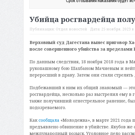
Срок отбывания наказания будет ис
Убийца росгвардейца полу
Публикация:
Отдел новостей
Дата:
25 ноября, 2023 в 
Верховный суд Дагестана вынес приговор Ха
после совершенного убийства за пределами 
По данным следствия, 18 ноября 2018 года в М
рукопашному бою Шахбаном Мачиевым и лейт
переросший в драку. Затем они стали стрелять 
Подбежавший к ним их общий знакомый — это 
росгвардейца, несколько раз выстрелил ему в г
также получивший огнестрельное ранение, был 
подозреваемого.
Как
сообщала
«Молодежка», в марте 2021 года
предъявлено обвинение в убийстве. Якубов же 
международный розыск. Уголовное дело рассмат