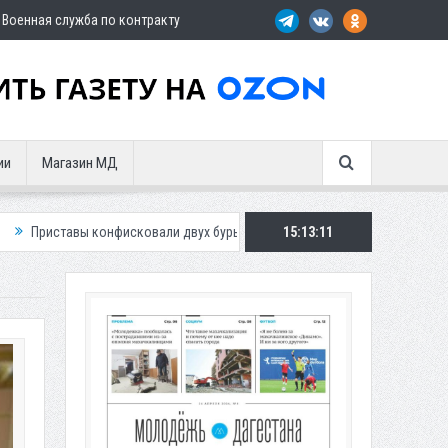
Военная служба по контракту
ии
Магазин МД
фисковали двух бурых медведей у жителя Дагестана
15:13:13
Роспотребнадзор