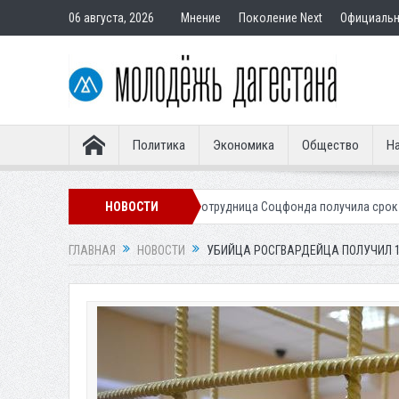
06 августа, 2026
Мнение
Поколение Next
Официаль
Политика
Экономика
Общество
На
пателям
Экс-сотрудница Соцфонда получила срок за обман клиентов
НОВОСТИ
ГЛАВНАЯ
НОВОСТИ
УБИЙЦА РОСГВАРДЕЙЦА ПОЛУЧИЛ 1