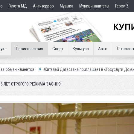
но
Газета МД
Антитеррор
Музыка
Муниципалитеты
Герои Z
ука
Происшествия
Спорт
Культура
Авто
Технолог
Жителей Дагестана приглашает в «Госуслуги Дом»
Приставы кон
6 ЛЕТ СТРОГОГО РЕЖИМА ЗАОЧНО