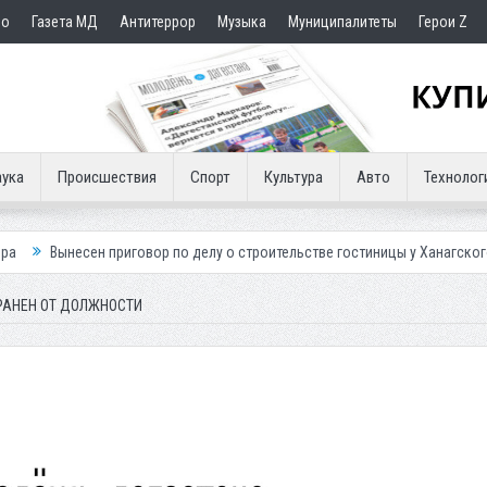
но
Газета МД
Антитеррор
Музыка
Муниципалитеты
Герои Z
ука
Происшествия
Спорт
Культура
Авто
Технолог
говор по делу о строительстве гостиницы у Ханагского водопада
Вл
РАНЕН ОТ ДОЛЖНОСТИ