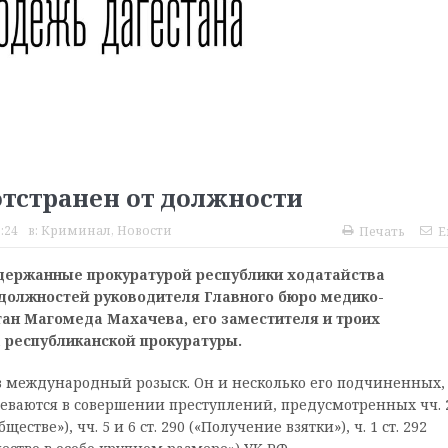
тстранен от должности
:24
в:
Криминал
,
Новости
Печать
E
держанные прокуратурой республики ходатайства
должностей руководителя Главного бюро медико-
тан Магомеда Махачева, его заместителя и троих
 республиканской прокуратуры.
 международный розыск. Он и несколько его подчиненных,
реваются в совершении преступлений, предусмотренных чч. 
естве»), чч. 5 и 6 ст. 290 («Получение взятки»), ч. 1 ст. 292