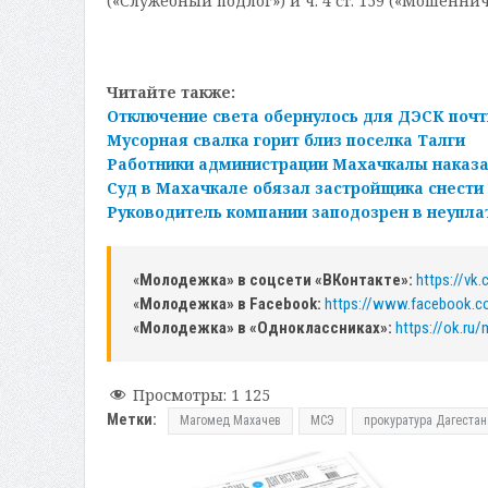
(«Служебный подлог») и ч. 4 ст. 159 («Мошенни
Читайте также:
Отключение света обернулось для ДЭСК по
Мусорная свалка горит близ поселка Талги
Работники администрации Махачкалы наказа
Суд в Махачкале обязал застройщика снести
Руководитель компании заподозрен в неупла
«
Молодежка» в соцсети «ВКонтакте»:
https://vk
«
Молодежка» в Facebook:
https://www.facebook.
«
Молодежка» в «Одноклассниках»:
https://ok.ru
Просмотры:
1 125
Метки:
Магомед Махачев
МСЭ
прокуратура Дагестан