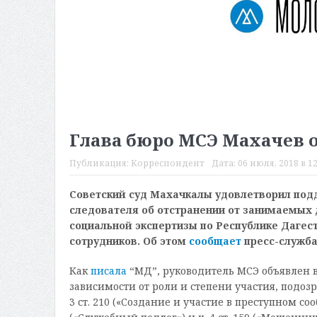
Глава бюро МСЭ Махачев о
Публикация:
Корреспондент
Дата:
06 июля, 2018 в 12
Советский суд Махачкалы удовлетворил под
следователя об отстранении от занимаемых 
социальной экспертизы по Республике Дагес
сотрудников. Об этом
сообщает
пресс-служба
Как
писала
“МД”, руководитель МСЭ объявлен в
зависимости от роли и степени участия, подоз
3 ст. 210 («Создание и участие в преступном сообщ