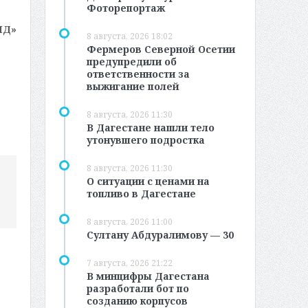
Фоторепортаж
МД»
8 августа, 2026 18:02
Фермеров Северной Осетии
предупредили об
ответственности за
выжигание полей
8 августа, 2026 11:30
В Дагестане нашли тело
утонувшего подростка
8 августа, 2026 11:30
О ситуации с ценами на
топливо в Дагестане
8 августа, 2026 11:00
Султану Абдуралимову — 30
7 августа, 2026 21:22
В минцифры Дагестана
разработали бот по
созданию корпусов