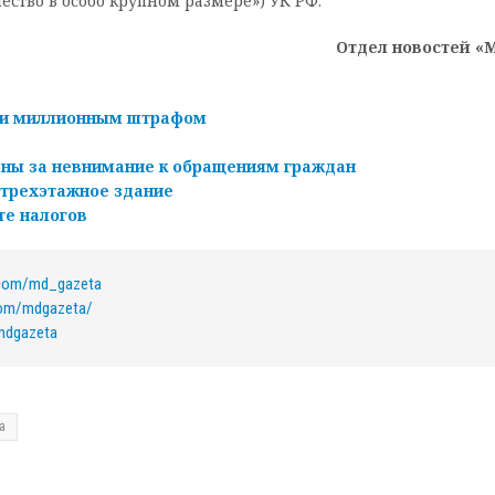
чество в особо крупном размере») УК РФ.
Отдел новостей «
чти миллионным штрафом
ны за невнимание к обращениям граждан
 трехэтажное здание
те налогов
.com/md_gazeta
com/mdgazeta/
/mdgazeta
а